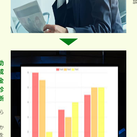
助
成
金
診
断
ら
か
を