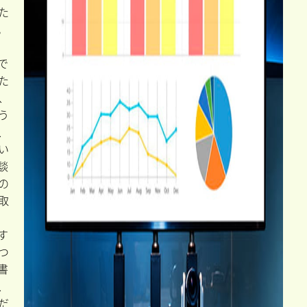
た
。
で
た
、
う
、
い
談
の
取
す
つ
書
、
だ