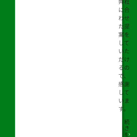
弊社
に合
わせ
た提
案を
して
いた
だけ
るの
で、
感謝
して
いま
す。
続
き
を