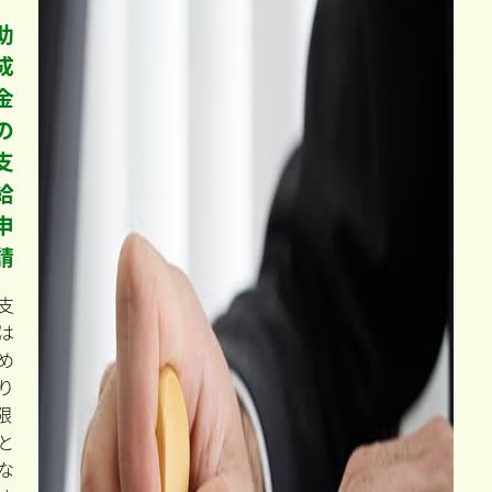
助
成
金
の
支
給
申
請
支
は
め
り
限
と
な