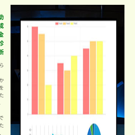
助
成
金
診
断
ら
か
を
た
。
で
た
、