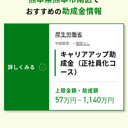
助成金情報
おすすめの
厚生労働省
申請期間：
〜
期限なし
キャリアアップ助
成金（正社員化コ
詳しくみる
ース）
上限金額・助成額
57
1,140
万円
～
万円