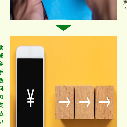
助
成
金
手
数
料
の
支
払
い