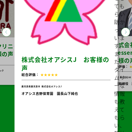
ても
らい
助か
って
ious
Nex
いま
株式会
す。
クリニッ
Messe
ま
様の声
株式会社オアシスJ お客様の
客様の
た、
声
総合評価：
タイ
ック
総合評価：
★★★★★
ムリ
東京都
株式会社BE 
代表取締役
ーな
鹿児島県鹿児島市
株式会社オアシスJ
情報
オアシス吉野保育園 園長山下純也
も教
えて
もら
い、