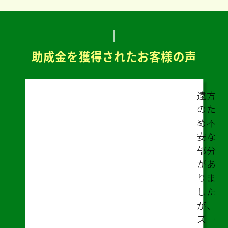
助成金を獲得されたお客様の声
遠方
のた
め不
安な
部分
があ
りま
した
が、
ズー