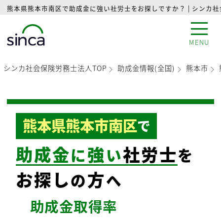
熊本県熊本市南区で助成金に強い社労士をお探しですか？ | シンカ
MENU
シンカ社会保険労務士法人TOP
助成金情報(全国)
熊本市
熊本県熊本市南区
で
助成金
強
社労士
に
い
を
お探し
方
の
へ
助成金
取得率