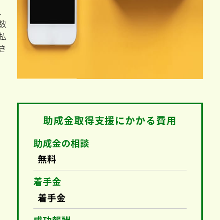
、
数
払
き
助成金取得支援にかかる費用
助成金の相談
無料
着手金
着手金
成功報酬