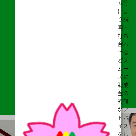
ム等
によ
り説
明・
打ち
合わ
せな
どス
ムー
ズに
助成
金の
的確
なア
ドバ
イス
をし