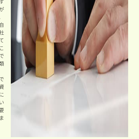
す
が
。
自
社
て
こ
で
類
で
資
に
い
要
ま