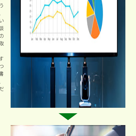
う
、
い
談
の
取
す
つ
書
、
だ