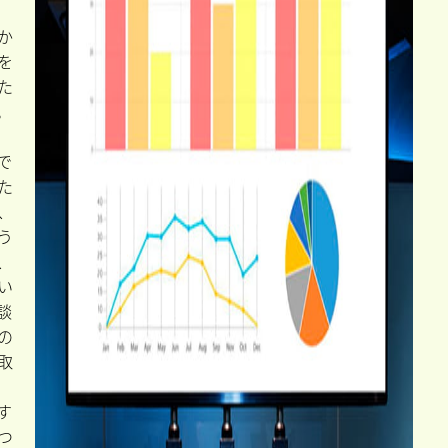
か
を
た
。
で
た
、
う
、
い
談
の
取
す
つ