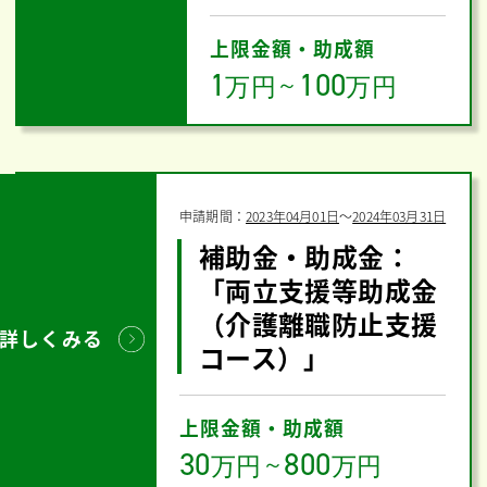
上限金額・助成額
1
100
万円
～
万円
申請期間：
2023年04月01日
〜
2024年03月31日
補助金・助成金：
「両立支援等助成金
（介護離職防止支援
詳しくみる
コース）」
上限金額・助成額
30
800
万円
～
万円