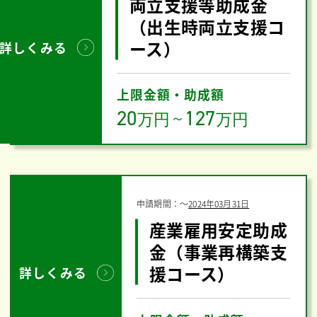
両立支援等助成金
（出生時両立支援コ
ース）
詳しくみる
上限金額・助成額
20
127
万円
～
万円
申請期間：
〜
2024年03月31日
産業雇用安定助成
金（事業再構築支
援コース）
詳しくみる