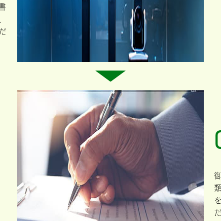
書
、
だ