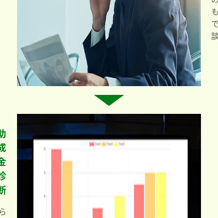
助
成
金
診
断
ら