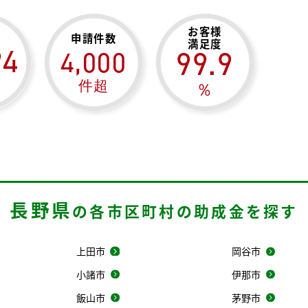
お客様
申請件数
満足度
94
99.9
4,000
件超
％
長野県
の
各市区町村の助成金を探す
上田市
岡谷市
小諸市
伊那市
飯山市
茅野市