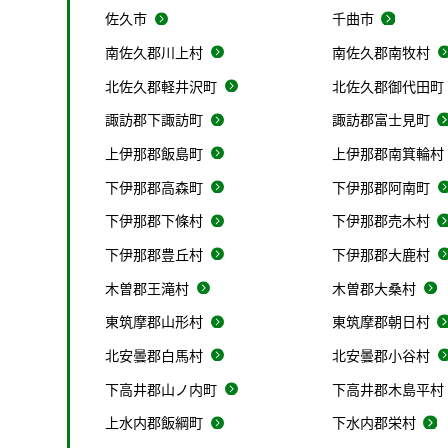
佐久市
千曲市
南佐久郡川上村
南佐久郡南牧村
北佐久郡軽井沢町
北佐久郡御代田町
諏訪郡下諏訪町
諏訪郡富士見町
上伊那郡飯島町
上伊那郡南箕輪村
下伊那郡高森町
下伊那郡阿南町
下伊那郡下條村
下伊那郡売木村
下伊那郡豊丘村
下伊那郡大鹿村
木曽郡王滝村
木曽郡大桑村
東筑摩郡山形村
東筑摩郡朝日村
北安曇郡白馬村
北安曇郡小谷村
下高井郡山ノ内町
下高井郡木島平村
上水内郡飯綱町
下水内郡栄村