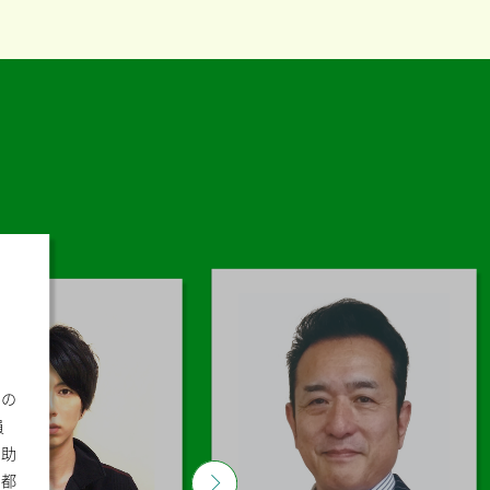
金の
員
う助
も都
Next