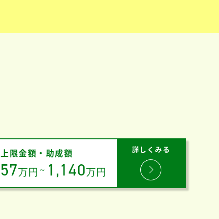
詳しくみる
上限金額・助成額
57
1,140
～
万円
万円