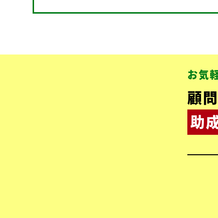
お気
顧
助