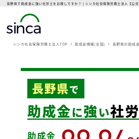
長野県で助成金に強い社労士をお探しですか？ | シンカ社会保険労務士法人【公
シンカ社会保険労務士法人TOP
助成金情報(全国)
長野県の助成
長野県
で
助成金
強
社
に
い
助成金