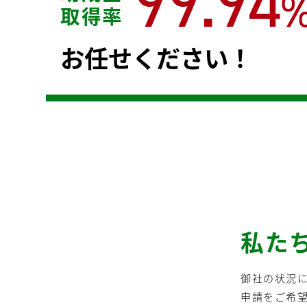
99.94
取得率
お任せください！
私た
御社の状況
申請をご希