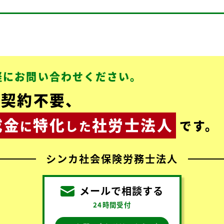
軽にお問い合わせください。
問契約不要、
成金
特化
社労士法人
に
した
です。
シンカ
社会保険労務士法人
メールで相談する
24時間受付