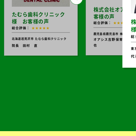
株式会社オアシス
たむら歯科クリニック
客様の声
様 お客様の声
株
総合評価：
★★★★★
総合評価：
★★★★★
鹿児島県鹿児島市
株式会社オ
総
北海道岩見沢市
たむら歯科クリニック
オアシス吉野保育園 園
也
院長 田村 直
東
代