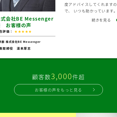
度アドバイスしてくれます
J お
で、 いつも助かっています
株式
様 
式会社BE Messenger
続きを見る
総合評価
様 お客様の声
アシスJ
合評価：
★★★★★
青森県
株
長山下純
代表取締
京都
株式会社BE Messenger
表取締役 湯本厚志
3,000
顧客数
件超
お客様の声をもっと見る