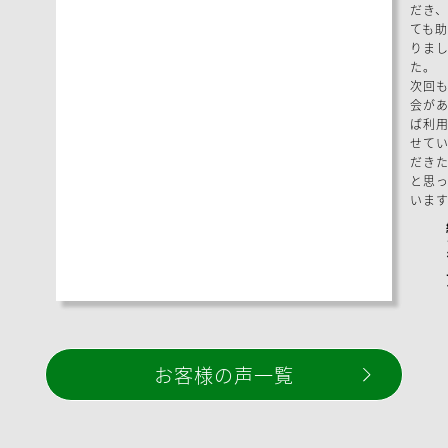
だき、
ても助
りま
た。
次回
会が
ば利
せて
だき
と思っ
います
お客様の声一覧