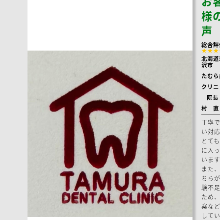
お
様
声
総合評
★★★
北海道
沢市
たむら
クリニ
院長
村 
丁寧
い対
とても
に入っ
います
また
ちら
験不
ため
案な
して