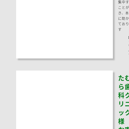
集中
こと
き、本
に助
てお
す
た
ら
科
リ
ッ