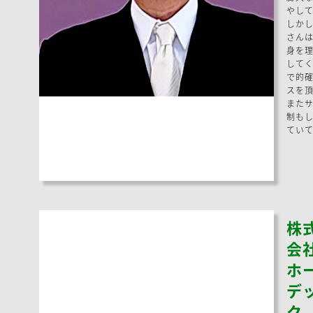
やし
しか
さん
身を
して
で的
スを
また
制も
てい
株
会
ホ
デ
ク