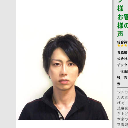
お
様
声
総合評
★★★
青森県
式会社
デック
代表
役 吉
宏
シン
んの
げで
規事
ち上
本来
営管