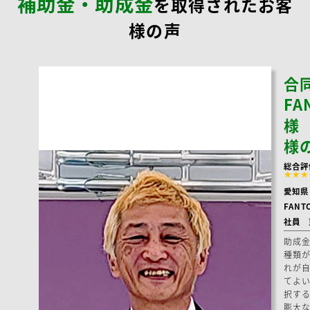
補助金・助成金
を取得されたお客
様の声
合
FA
様
様
総合評
★★★
愛知県
FANT
社員 
助成
種類
れが
てよ
択す
膨大