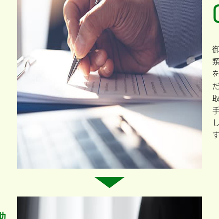
の
取
す
つ
書
、
だ