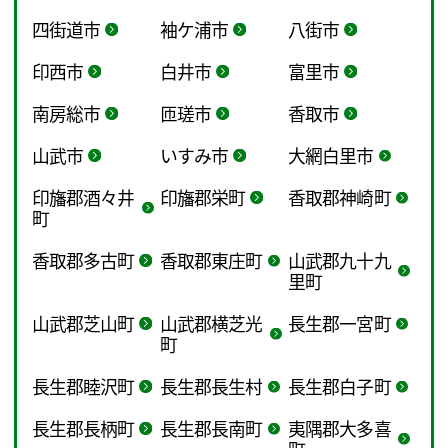
四街道市
袖ケ浦市
八街市
印西市
白井市
富里市
南房総市
匝瑳市
香取市
山武市
いすみ市
大網白里市
印旛郡酒々井
印旛郡栄町
香取郡神崎町
町
香取郡多古町
香取郡東庄町
山武郡九十九
里町
山武郡芝山町
山武郡横芝光
長生郡一宮町
町
長生郡睦沢町
長生郡長生村
長生郡白子町
長生郡長柄町
長生郡長南町
夷隅郡大多喜