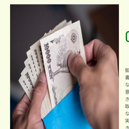
て
こ
で
類
で
資
に
い
要
ま