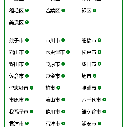
稲毛区
若葉区
緑区
美浜区
銚子市
市川市
船橋市
館山市
木更津市
松戸市
野田市
茂原市
成田市
佐倉市
東金市
旭市
習志野市
柏市
勝浦市
市原市
流山市
八千代市
我孫子市
鴨川市
鎌ケ谷市
君津市
富津市
浦安市