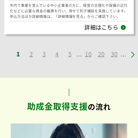
日本産酒類の輸出拡大及び酒類業の経営改革・構造転換に向けて、酒類
事業者による、日本産酒類のブランディング、インバウンドによる海外
需要の開拓などの海外展開に向けた取組及び国内外の新市場開拓などの
意欲的な取組を支援します。
公募期間：
【第1期】令和8年1月19日（月）～令和8年2月17日（火）17：00まで
【第2期】令和8年2月18日（水）～令和8年4月13日（月）17：00まで
申込方法ほか詳細情報は、「詳細情報を見る」からご確認ください。
詳細はこちら
勝浦市
申請期間：
〜
期限なし
【勝浦市】融資・貸付：
「勝浦市中小企業資金融資制度の紹
介」
市内で事業を営んでいる中小企業者の方に、経営の合理化や設備の近代
化などに必要な資金の融資を行い、併せて利子補給を実施しています。
申込方法ほか詳細情報は、「詳細情報を見る」からご確認下さい。