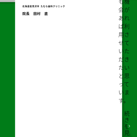
って
ious
Nex
いま
株式会
す。
クリニッ
Messe
ま
様の声
株式会社オアシスJ お客様の
客様の
た、
声
総合評価：
タイ
ック
総合評価：
★★★★★
ムリ
東京都
株式会社BE 
代表取締役
ーな
鹿児島県鹿児島市
株式会社オアシスJ
情報
オアシス吉野保育園 園長山下純也
も教
えて
もら
い、
弊社
に合
わせ
た提