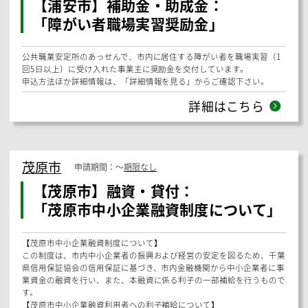
浦安市
申請期間：
〜
期限なし
【浦安市】補助金・助成金：
「浦安市がん患者就業支援奨励金」
この規則は、同日付で施行した「浦安市がん対策の推進に関する条例」
に基づき、市内に在住するがん患者を雇用する事業主に対し、予算の範
囲内において、就業支援奨励金を交付することにより、がん患者が安心
して就労することができる職場環境を実現することを目的としていま
す。
申込方法ほか詳細情報は、「詳細情報を見る」からご確認下さい。
詳細はこちら
浦安市
申請期間：
〜
期限なし
【浦安市】補助金・助成金：
「障がい者職場実習奨励金」