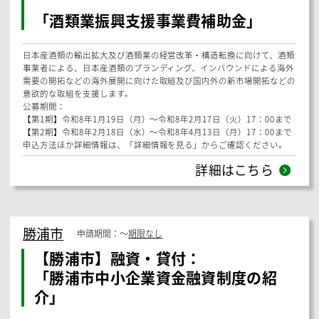
「流山市訪問介護職員等複数人訪問補
助事業」
訪問介護職員等が利用者の自宅を訪問した際に当該利用者やその家族か
ら受ける身体的暴力、精神的暴力、性的な言動等のハラスメント行為に
対して、訪問介護職員等の安全と安心を確保するために複数人による訪
問を実施した際の同行者に係る費用に対し、補助金を交付する制度で
す。
申込方法ほか詳細情報は、「詳細情報を見る」からご確認下さい。
詳細はこちら
国税庁
申請期間：
〜
期限なし
補助金・助成金
：
「酒類業振興支援事業費補助金」