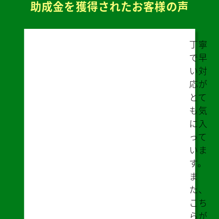
助成金を獲得されたお客様の声
遠方
のた
め不
安な
部分
があ
りま
した
が、
ズー
ム等
によ
り説
明・