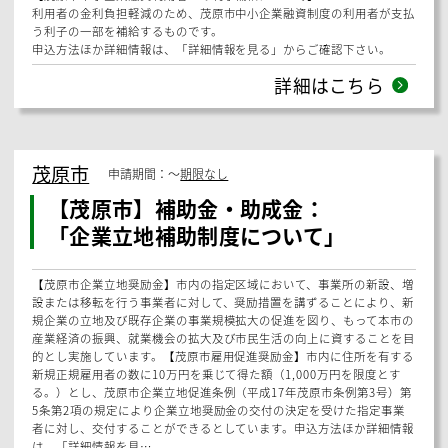
公共職業安定所のあっせんで、市内に居住する障がい者を職場実習（1
回5日以上）に受け入れた事業主に奨励金を交付しています。
申込方法ほか詳細情報は、「詳細情報を見る」からご確認下さい。
詳細はこちら
茂原市
申請期間：
〜
期限なし
【茂原市】融資・貸付：
「茂原市中小企業融資制度について」
【茂原市中小企業融資制度について】
この制度は、市内中小企業者の振興および経営の安定を図るため、千葉
県信用保証協会の信用保証に基づき、市内金融機関から中小企業者に事
業資金の融資を行い、また、本融資に係る利子の一部補給を行うもので
す。
【茂原市中小企業融資利用者への利子補給について】
利用者の金利負担軽減のため、茂原市中小企業融資制度の利用者が支払
う利子の一部を補給するものです。
申込方法ほか詳細情報は、「詳細情報を見る」からご確認下さい。