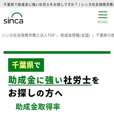
千葉県で助成金に強い社労士をお探しですか？ | シンカ社会保険労
MENU
シンカ社会保険労務士法人TOP
助成金情報(全国)
千葉県の
千葉県
で
助成金
強
社労士
に
い
を
お探し
方
の
へ
助成金
取得率