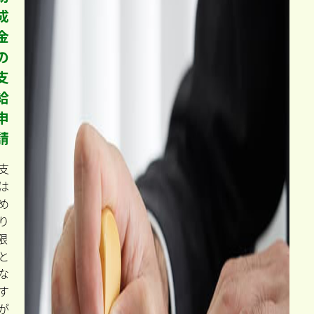
助
成
金