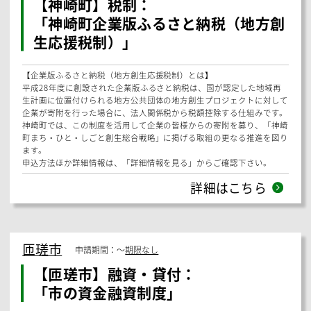
農林水産省
申請期間：
〜
期限なし
補助金・助成金：
「新規就農者チャレンジ事業」
地域農業の構造転換に向けて、新規就農者が早期に経営発展するために
必要な農業用機械・施設の導入等の取組を支援します。
※要件の確認等がございますので、申請様式の作成前に取組主体（市町
村）に必ずご相談ください。
申込方法ほか詳細情報は、「詳細情報を見る」からご確認下さい。
詳細はこちら
神崎町
申請期間：
〜
期限なし
【神崎町】税制：
「神崎町企業版ふるさと納税（地方創
生応援税制）」