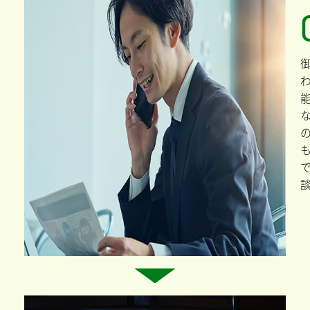
詳細はこちら
1
2
3
4
5
...
10
20
30
...
»
助成金取得支援
の流れ