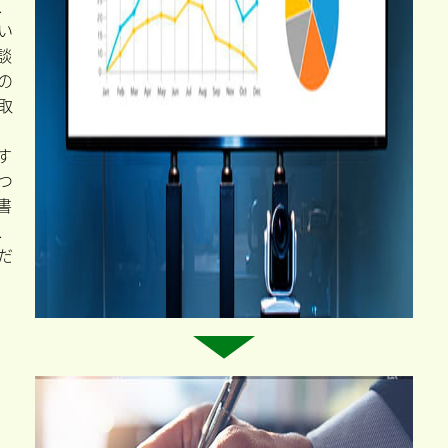
金
診
断
ら
か
を
た
。
で
た
、
う
、
い
談