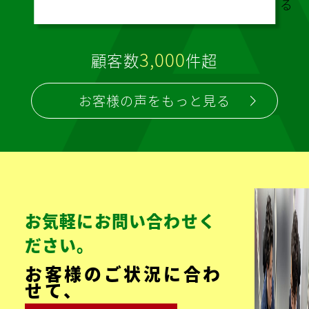
案を
して
いた
だけ
るの
で、
感謝
して
いま
す。
続
き
を
見
る