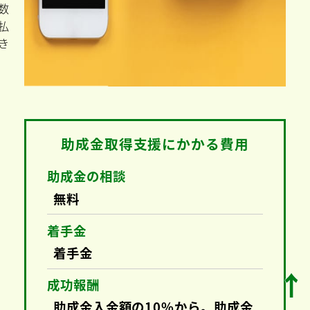
助
成
金
手
数
料
の
支
払
い
、
数
↑
払
き