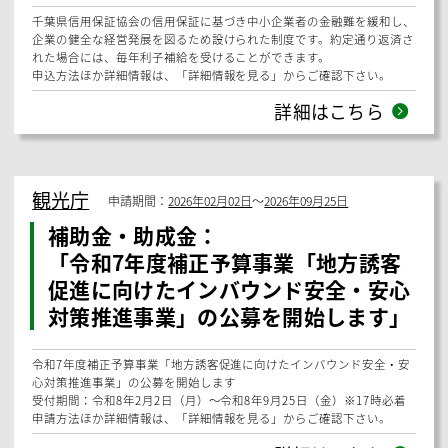
【企業版ふるさと納税（地方創生応援税制）とは】
平成28年度に創設された企業版ふるさと納税は、国が認定した地域再
生計画に位置付けられる地方公共団体の地方創生プロジェクトに対して
企業が寄附を行った場合に、法人関係税から税額控除する仕組みです。
神崎町では、この制度を活用して企業の皆様からの寄附を募り、「神崎
町まち・ひと・しごと創生総合戦略」に掲げる取組の更なる推進を図り
ます。
申込方法ほか詳細情報は、「詳細情報を見る」からご確認下さい。
詳細はこちら
匝瑳市
申請期間：
〜
期限なし
【匝瑳市】融資・貸付：
「市の資金融資制度」
千葉県信用保証協会の信用保証に基づき中小企業者の金融難を緩和し、
企業の健全な経営発展を図るため設けられた制度です。約定通り返済さ
れた場合には、毎年利子補給を受けることができます。