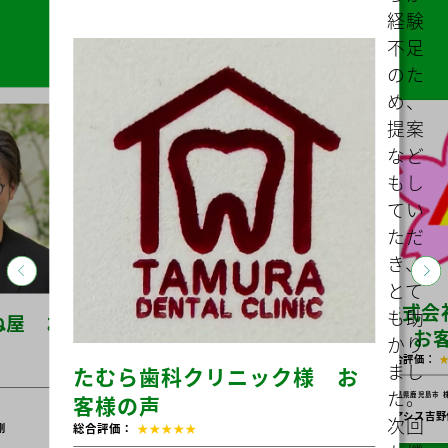
打ち
合わ
せな
どス
ムー
ズに
助成
金の
的確
なア
ドバ
イス
をし
ても
らい
助か