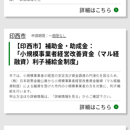
詳細はこちら
茂原市
申請期間：
〜
期限なし
【茂原市】補助金・助成金：
「企業立地補助制度について」
【茂原市企業立地奨励金】市内の指定区域において、事業所の新設、増
設または移転を行う事業者に対して、奨励措置を講ずることにより、新
規企業の立地及び既存企業の事業規模拡大の促進を図り、もって本市の
産業経済の振興、就業機会の拡大及び市民生活の向上に資することを目
的とし実施しています。【茂原市雇用促進奨励金】市内に住所を有する
新規正規雇用者の数に10万円を乗じて得た額（1,000万円を限度とす
る。）とし、茂原市企業立地促進条例（平成17年茂原市条例第3号）第
5条第2項の規定により企業立地奨励金の交付の決定を受けた指定事業
者に対し、交付することができるとしています。申込方法ほか詳細情報
は、「詳細情報を見…
詳細はこちら