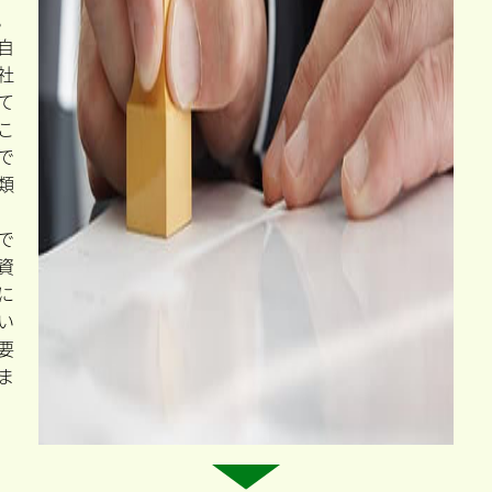
の
支
給
申
請
支
は
め
り
限
と
な
す
が
。
自
社