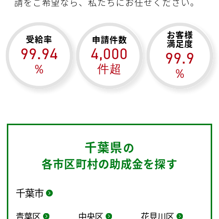
請をご希望なら、私たちにお任せください。
お客様
受給率
申請件数
満足度
99.94
4,000
99.9
％
件超
％
千葉県
の
各市区町村の助成金を探す
千葉市
青葉区
中央区
花見川区