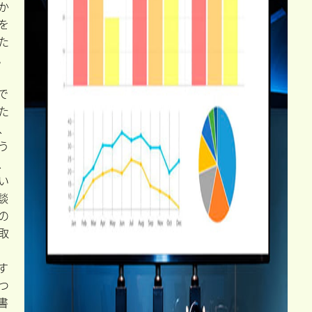
か
を
た
。
で
た
、
う
、
い
談
の
取
す
つ
書