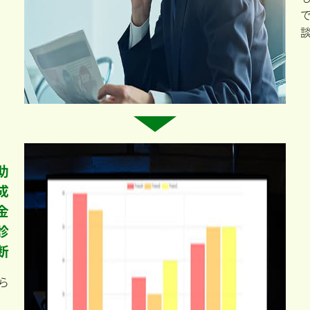
助
成
金
診
断
ら