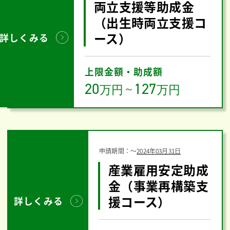
両立支援等助成金
（出生時両立支援コ
ース）
詳しくみる
上限金額・助成額
20
127
万円
～
万円
申請期間：
〜
2024年03月31日
産業雇用安定助成
金（事業再構築支
援コース）
詳しくみる