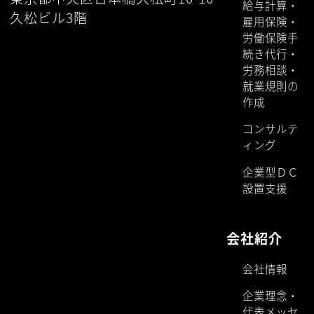
給与計算・
久松ビル3階
雇用保険・
労働保険手
続き代行・
労務相談・
就業規則の
作成
コンサルテ
ィング
企業型ＤＣ
設置支援
会社紹介
会社情報
企業理念・
代表メッセ