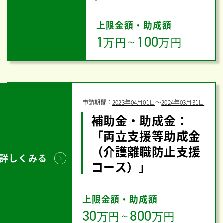
上限金額・助成額
1
100
万円
～
万円
申請期間：
2023年04月01日
〜
2024年03月31日
補助金・助成金：
「両立支援等助成金
（介護離職防止支援
詳しくみる
コース）」
上限金額・助成額
30
800
万円
～
万円