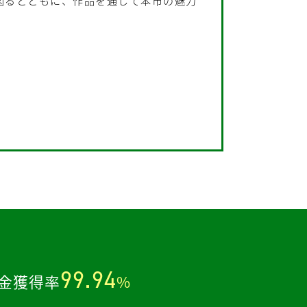
図るとともに、作品を通して本市の魅力
。
99.94
金獲得率
%