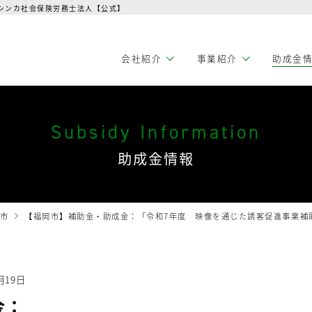
 シンカ社会保険労務士法人【公式】
会社紹介
事業紹介
助成金
Subsidy Information
助成金情報
市
【福岡市】補助金・助成金：「令和7年度 映像を通じた誘客促進事業補
月19日
金：