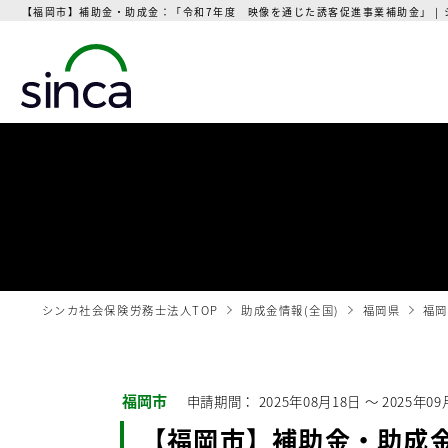
【福岡市】補助金・助成金：「令和7年度 映像を通じた誘客促進事業補助金」 |
シンカ社会保険労務士法人TOP
助成金情報(全国)
福岡県
福岡
福岡市
申請期間：
2025年08月18日
〜
2025年09
【福岡市】補助金・助成