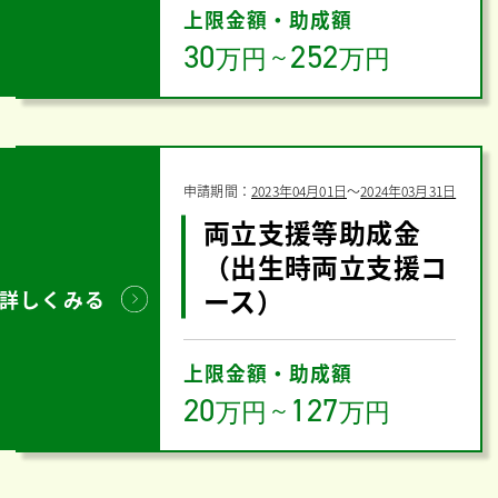
上限金額・助成額
30
252
万円
～
万円
申請期間：
2023年04月01日
〜
2024年03月31日
両立支援等助成金
（出生時両立支援コ
ース）
詳しくみる
上限金額・助成額
20
127
万円
～
万円