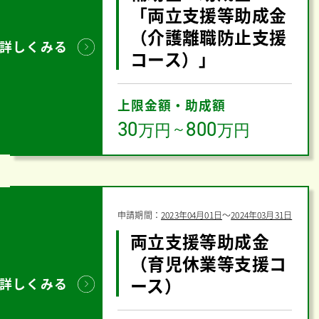
「両立支援等助成金
（介護離職防止支援
詳しくみる
コース）」
上限金額・助成額
30
800
万円
～
万円
申請期間：
2023年04月01日
〜
2024年03月31日
両立支援等助成金
（育児休業等支援コ
ース）
詳しくみる