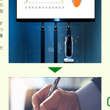
の
取
す
つ
書
、
だ