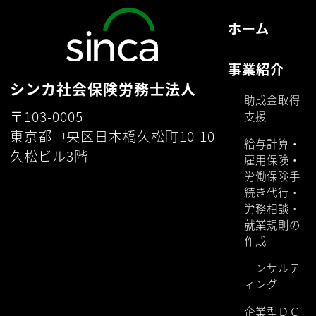
ホーム
事業紹介
シンカ社会保険労務士法人
助成金取得
〒103-0005
支援
東京都中央区日本橋久松町10-10
給与計算・
久松ビル3階
雇用保険・
労働保険手
続き代行・
労務相談・
就業規則の
作成
コンサルテ
ィング
企業型ＤＣ