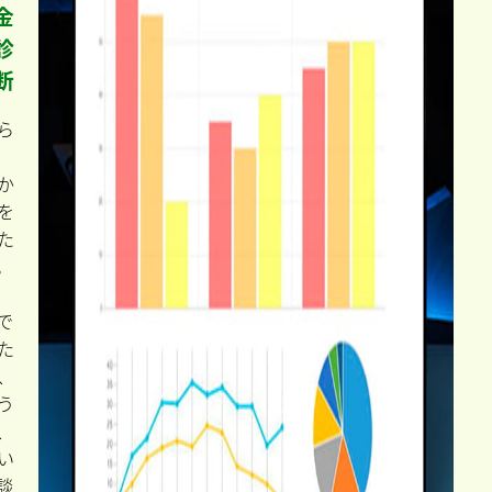
金
診
断
ら
か
を
た
。
で
た
、
う
、
い
談