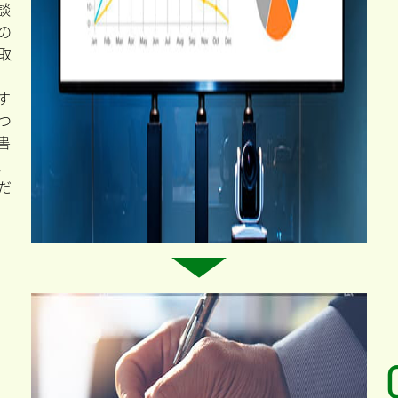
談
の
取
す
つ
書
、
だ