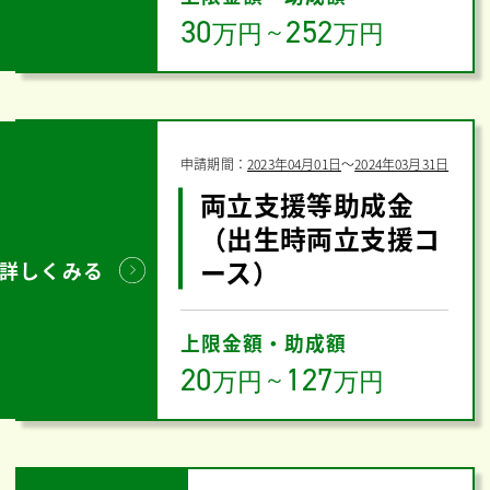
30
252
万円
～
万円
申請期間：
2023年04月01日
〜
2024年03月31日
両立支援等助成金
（出生時両立支援コ
ース）
詳しくみる
上限金額・助成額
20
127
万円
～
万円