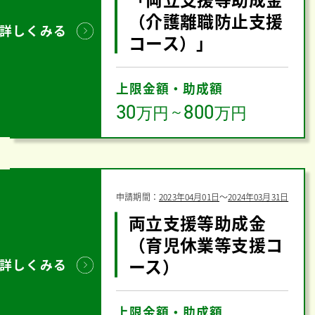
（介護離職防止支援
詳しくみる
コース）」
上限金額・助成額
30
800
万円
～
万円
申請期間：
2023年04月01日
〜
2024年03月31日
両立支援等助成金
（育児休業等支援コ
ース）
詳しくみる
上限金額・助成額