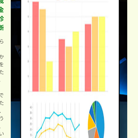
成
金
診
断
ら
か
を
た
。
で
た
、
う
、
い