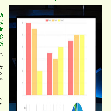
助
成
金
診
断
ら
か
を
た
。
で
た
、