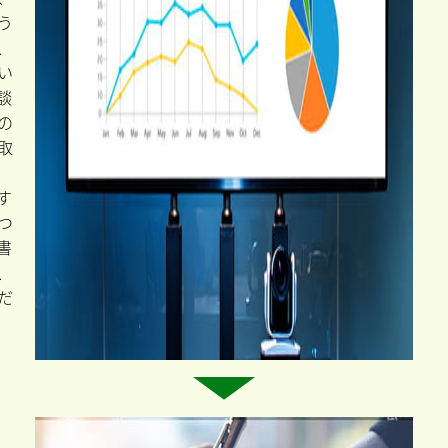
う
、
い
談
の
取
す
つ
書
、
だ