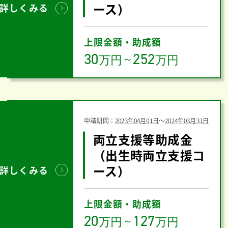
ース）
詳しくみる
上限金額・助成額
30
252
万円
～
万円
申請期間：
2023年04月01日
〜
2024年03月31日
両立支援等助成金
（出生時両立支援コ
ース）
詳しくみる
上限金額・助成額
20
127
万円
～
万円