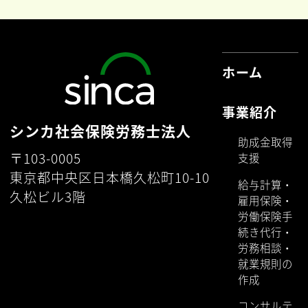
ホーム
事業紹介
シンカ社会保険労務士法人
助成金取得
〒103-0005
支援
東京都中央区日本橋久松町10-10
給与計算・
久松ビル3階
雇用保険・
労働保険手
続き代行・
労務相談・
就業規則の
作成
コンサルテ