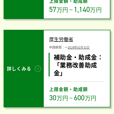
上限金額・助成額
57
1,140
万円
～
万円
厚生労働省
申請期間：
〜
2024年01月31日
補助金・助成金：
「業務改善助成
詳しくみる
金」
上限金額・助成額
30
600
万円
～
万円