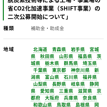
省CO2化加速事業（SHIFT事業）の
二次公募開始について」
種類
補助金・助成金
地域
北海道
青森県
岩手県
宮城
県
秋田県
山形県
福島県
茨
城県
栃木県
群馬県
埼玉県
千葉県
東京都
神奈川県
新
潟県
富山県
石川県
福井県
山梨県
長野県
岐阜県
静岡
県
愛知県
三重県
滋賀県
京
都府
大阪府
兵庫県
奈良県
和歌山県
鳥取県
島根県
岡