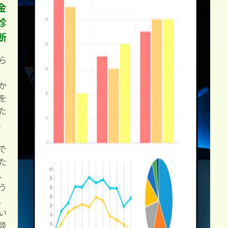
金
診
断
ら
か
を
た
。
で
た
、
う
、
い
談