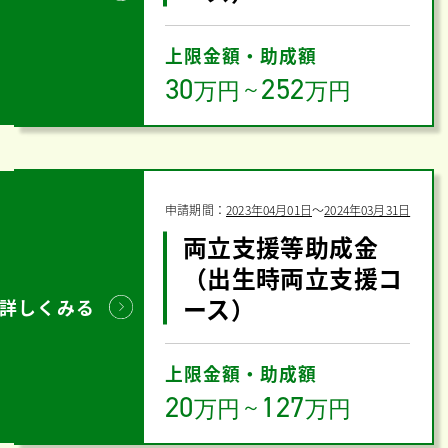
上限金額・助成額
30
252
万円
～
万円
申請期間：
2023年04月01日
〜
2024年03月31日
両立支援等助成金
（出生時両立支援コ
ース）
詳しくみる
上限金額・助成額
20
127
万円
～
万円