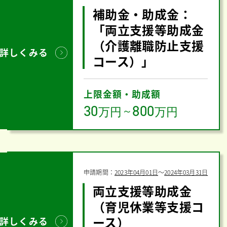
補助金・助成金：
「両立支援等助成金
（介護離職防止支援
詳しくみる
コース）」
上限金額・助成額
30
800
万円
～
万円
申請期間：
2023年04月01日
〜
2024年03月31日
両立支援等助成金
（育児休業等支援コ
ース）
詳しくみる