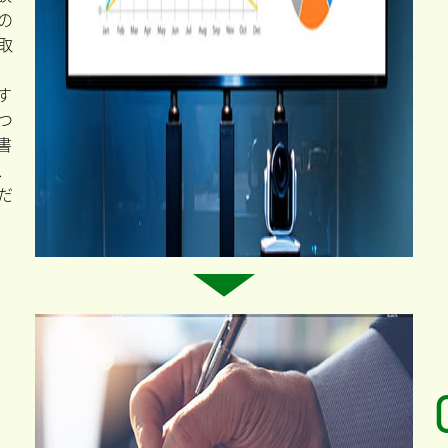
の
取
す
つ
書
、
だ