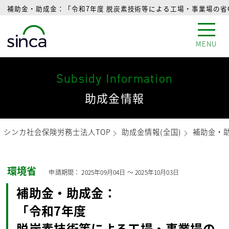
補助金・助成金：「令和7年度 脱炭素技術等による工場・事業場の省C
MENU
Subsidy Information
助成金情報
シンカ社会保険労務士法人TOP
助成金情報(全国)
補助金・助
環境省
申請期間：
2025年09月04日
〜
2025年10月03日
補助金・助成金：
「令和7年度
脱炭素技術等による工場・事業場の