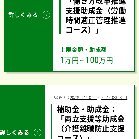
「働き方改革推進
支援助成金（労働
詳しくみる
時間適正管理推進
コース）」
上限金額・助成額
1
100
万円
～
万円
申請期間：
2023年04月01日
〜
2024年03月31日
補助金・助成金：
「両立支援等助成金
（介護離職防止支援
詳しくみる
コース）」