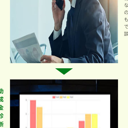
助
成
金
診
断