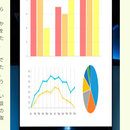
ら
か
を
た
。
で
た
、
う
、
い
談
の
取