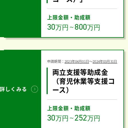
上限金額・助成額
30
800
万円
～
万円
申請期間：
2023年04月01日
〜
2024年03月31日
両立支援等助成金
（育児休業等支援コ
ース）
詳しくみる
上限金額・助成額
30
252
万円
～
万円