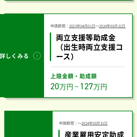
申請期間：
2023年04月01日
〜
2024年03月31日
両立支援等助成金
（出生時両立支援コ
ース）
詳しくみる
上限金額・助成額
20
127
万円
～
万円
申請期間：
〜
2024年03月31日
産業雇用安定助成