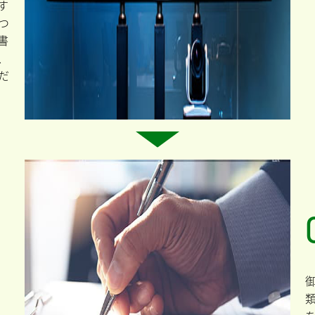
す
つ
書
、
だ