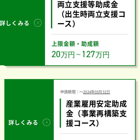
両立支援等助成金
（出生時両立支援コ
ース）
詳しくみる
上限金額・助成額
20
127
万円
～
万円
申請期間：
〜
2024年03月31日
産業雇用安定助成
金（事業再構築支
援コース）
詳しくみる