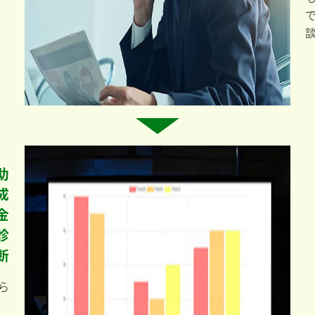
助
成
金
診
断
ら