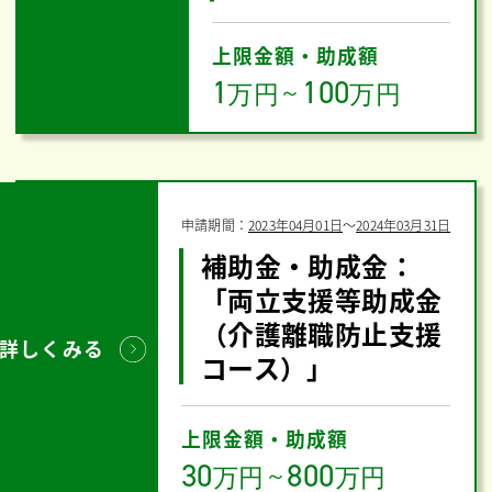
上限金額・助成額
1
100
万円
～
万円
申請期間：
2023年04月01日
〜
2024年03月31日
補助金・助成金：
「両立支援等助成金
（介護離職防止支援
詳しくみる
コース）」
上限金額・助成額
30
800
万円
～
万円