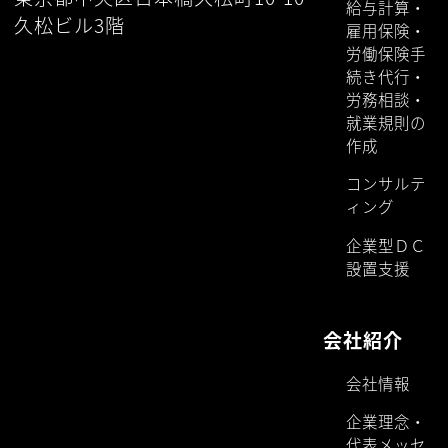
給与計算・
久松ビル3階
雇用保険・
労働保険手
続き代行・
労務相談・
就業規則の
作成
コンサルテ
ィング
企業型ＤＣ
設置支援
会社紹介
会社情報
企業理念・
代表メッセ