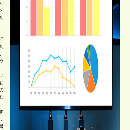
か
を
た
。
で
た
、
う
、
い
談
の
取
す
つ
書