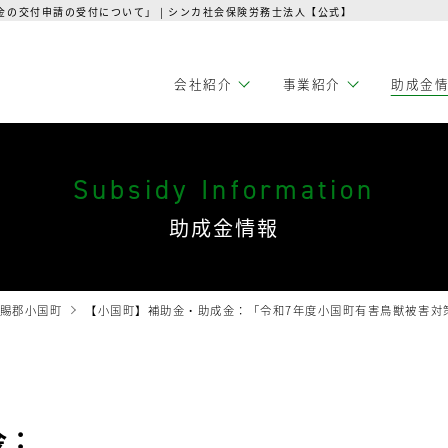
の交付申請の受付について」 | シンカ社会保険労務士法人【公式】
会社紹介
事業紹介
助成金
Subsidy Information
助成金情報
賜郡小国町
【小国町】補助金・助成金：「令和7年度小国町有害鳥獣被害対
金：