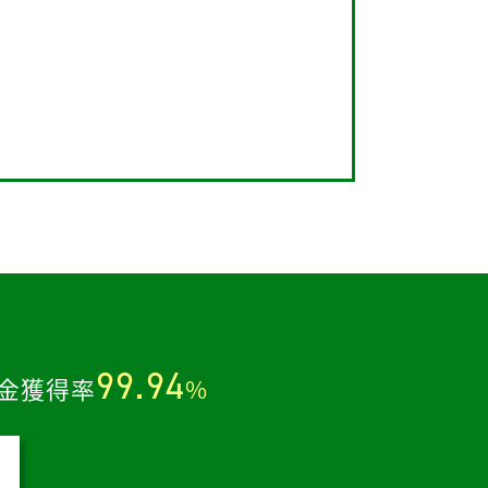
。
99.94
金獲得率
%