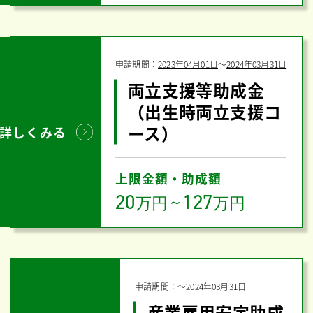
申請期間：
2023年04月01日
〜
2024年03月31日
両立支援等助成金
（出生時両立支援コ
ース）
詳しくみる
上限金額・助成額
20
127
万円
～
万円
申請期間：
〜
2024年03月31日
産業雇用安定助成