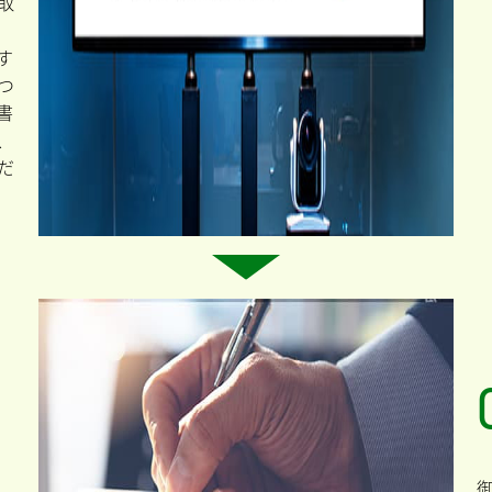
取
す
つ
書
、
だ