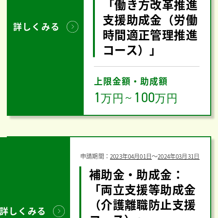
「働き方改革推進
支援助成金（労働
詳しくみる
時間適正管理推進
コース）」
上限金額・助成額
1
100
万円
～
万円
申請期間：
2023年04月01日
〜
2024年03月31日
補助金・助成金：
「両立支援等助成金
（介護離職防止支援
詳しくみる