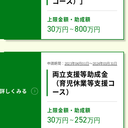
コース）」
上限金額・助成額
30
800
万円
～
万円
申請期間：
2023年04月01日
〜
2024年03月31日
両立支援等助成金
（育児休業等支援コ
ース）
詳しくみる
上限金額・助成額
30
252
万円
～
万円