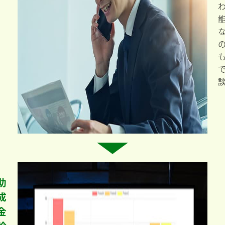
助
成
金