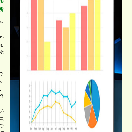
診
断
ら
か
を
た
。
で
た
、
う
、
い
談
の