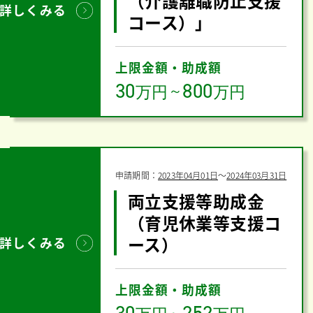
（介護離職防止支援
詳しくみる
コース）」
上限金額・助成額
30
800
万円
～
万円
申請期間：
2023年04月01日
〜
2024年03月31日
両立支援等助成金
（育児休業等支援コ
ース）
詳しくみる
上限金額・助成額