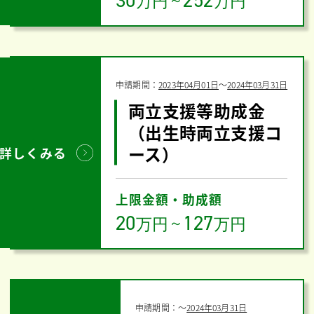
30
252
万円
～
万円
申請期間：
2023年04月01日
〜
2024年03月31日
両立支援等助成金
（出生時両立支援コ
ース）
詳しくみる
上限金額・助成額
20
127
万円
～
万円
申請期間：
〜
2024年03月31日