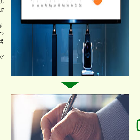
の
取
す
つ
書
、
だ