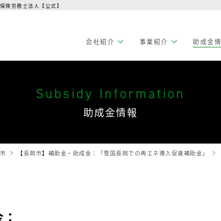
会保険労務士法人【公式】
会社紹介
事業紹介
助成金
Subsidy Information
助成金情報
市
【長岡市】補助金・助成金：「雪国長岡での再エネ導入促進補助金」
金：