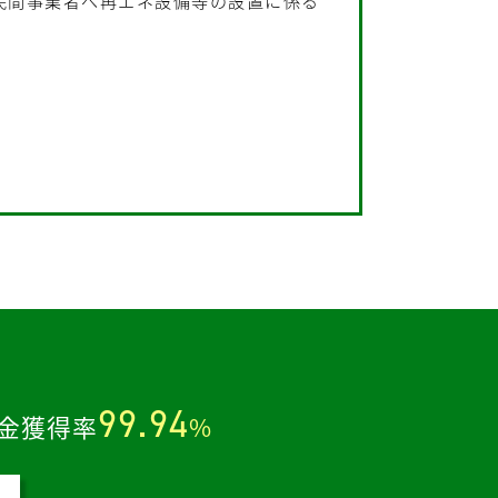
民間事業者へ再エネ設備等の設置に係る
。
。
99.94
金獲得率
%