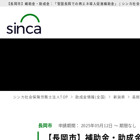
【長岡市】補助金・助成金：「雪国長岡での再エネ導入促進補助金」 | シンカ社
シンカ社会保険労務士法人TOP
助成金情報(全国)
新潟県
長岡
長岡市
申請期間：
2025年05月12日
〜
期限なし
【長岡市】補助金・助成