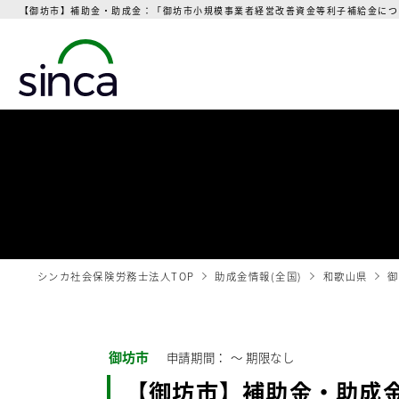
【御坊市】補助金・助成金：「御坊市小規模事業者経営改善資金等利子補給金につい
シンカ社会保険労務士法人TOP
助成金情報(全国)
和歌山県
御
御坊市
申請期間： 〜
期限なし
【御坊市】補助金・助成