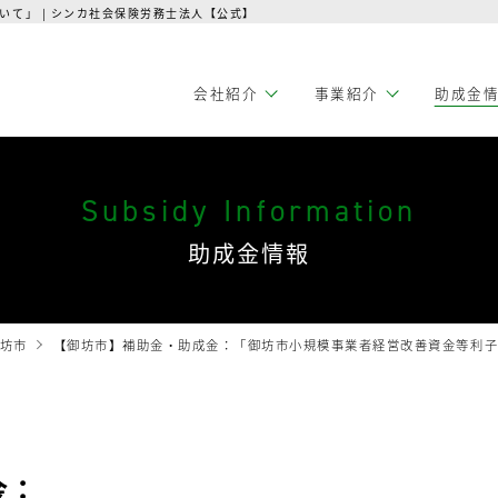
て」 | シンカ社会保険労務士法人【公式】
会社紹介
事業紹介
助成金
Subsidy Information
助成金情報
坊市
【御坊市】補助金・助成金：「御坊市小規模事業者経営改善資金等利
金：