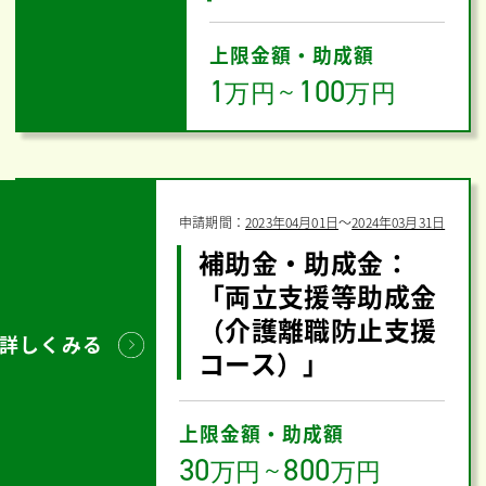
上限金額・助成額
1
100
万円
～
万円
申請期間：
2023年04月01日
〜
2024年03月31日
補助金・助成金：
「両立支援等助成金
（介護離職防止支援
詳しくみる
コース）」
上限金額・助成額
30
800
万円
～
万円