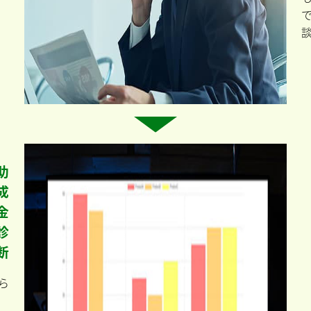
助
成
金
診
断
ら