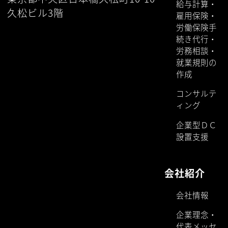
給与計算・
久松ビル3階
雇用保険・
労働保険手
続き代行・
労務相談・
就業規則の
作成
コンサルテ
ィング
企業型ＤＣ
設置支援
会社紹介
会社情報
企業理念・
代表メッセ