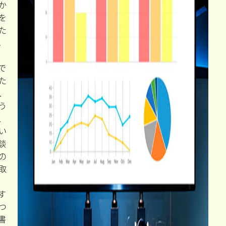
か
を
た
。
で
た
、
う
、
い
談
の
取
す
つ
書