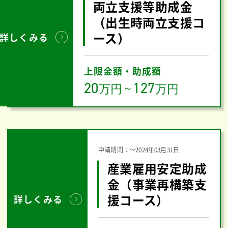
両立支援等助成金
（出生時両立支援コ
ース）
詳しくみる
上限金額・助成額
20
127
万円
～
万円
申請期間：
〜
2024年03月31日
産業雇用安定助成
金（事業再構築支
援コース）
詳しくみる