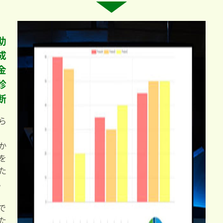
助
成
金
診
断
ら
か
を
た
。
で
た