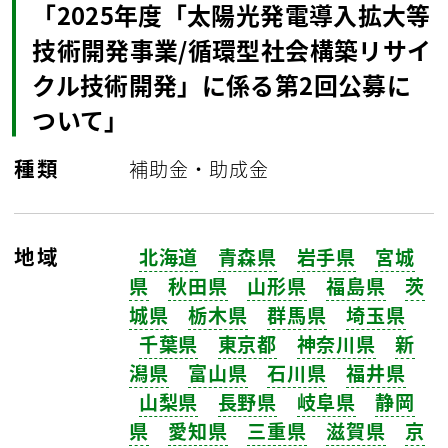
「2025年度「太陽光発電導入拡大等
技術開発事業/循環型社会構築リサイ
クル技術開発」に係る第2回公募に
ついて」
種類
補助金・助成金
地域
北海道
青森県
岩手県
宮城
県
秋田県
山形県
福島県
茨
城県
栃木県
群馬県
埼玉県
千葉県
東京都
神奈川県
新
潟県
富山県
石川県
福井県
山梨県
長野県
岐阜県
静岡
県
愛知県
三重県
滋賀県
京