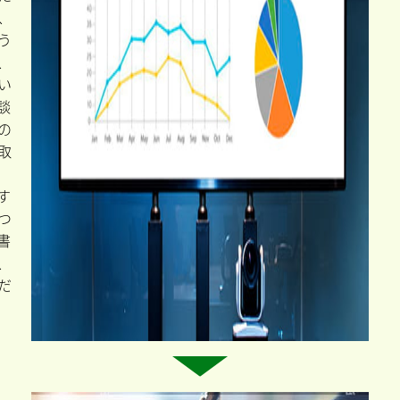
、
う
、
い
談
の
取
す
つ
書
、
だ