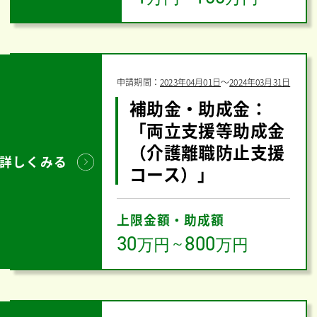
申請期間：
2023年04月01日
〜
2024年03月31日
補助金・助成金：
「両立支援等助成金
（介護離職防止支援
詳しくみる
コース）」
上限金額・助成額
30
800
万円
～
万円