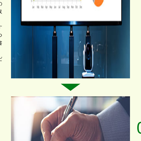
の
取
す
つ
書
、
だ