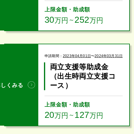
上限金額・助成額
30
252
万円
～
万円
申請期間：
2023年04月01日
〜
2024年03月31日
両立支援等助成金
（出生時両立支援コ
ース）
詳しくみる
上限金額・助成額
20
127
万円
～
万円