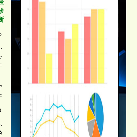
金
診
断
ら
か
を
た
。
で
た
、
う
、
い
談