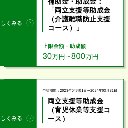
補助金・助成金：
「両立支援等助成金
（介護離職防止支援
詳しくみる
コース）」
上限金額・助成額
30
800
万円
～
万円
申請期間：
2023年04月01日
〜
2024年03月31日
両立支援等助成金
（育児休業等支援コ
ース）
詳しくみる