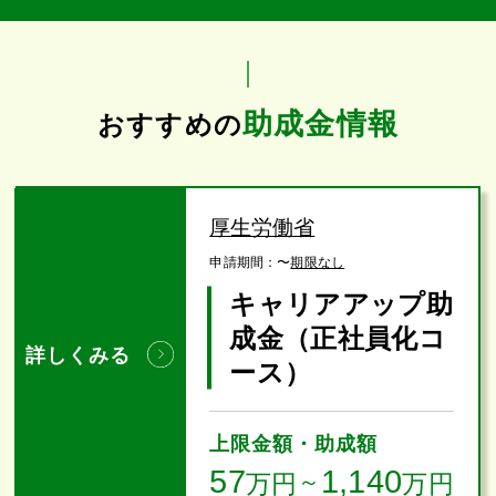
助成金情報
おすすめの
厚生労働省
申請期間：
〜
期限なし
キャリアアップ助
成金（正社員化コ
詳しくみる
ース）
上限金額・助成額
57
1,140
万円
～
万円