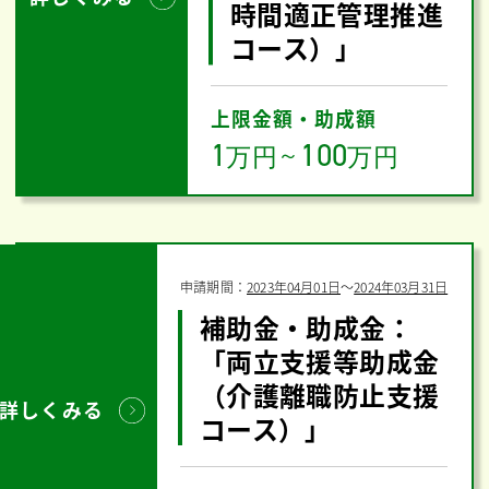
時間適正管理推進
コース）」
上限金額・助成額
1
100
万円
～
万円
申請期間：
2023年04月01日
〜
2024年03月31日
補助金・助成金：
「両立支援等助成金
（介護離職防止支援
詳しくみる
コース）」