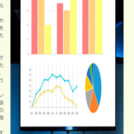
ら
か
を
た
。
で
た
、
う
、
い
談
の
取
す