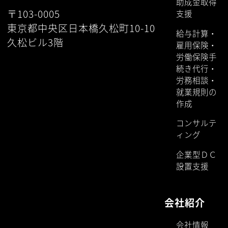
助成金取得
〒103-0005
支援
東京都中央区日本橋久松町10-10
給与計算・
久松ビル3階
雇用保険・
労働保険手
続き代行・
労務相談・
就業規則の
作成
コンサルテ
ィング
企業型ＤＣ
設置支援
会社紹介
会社情報