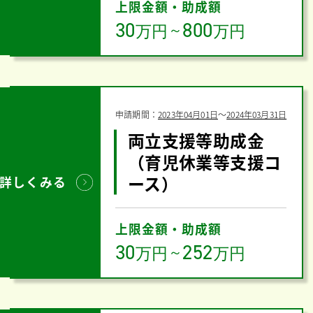
上限金額・助成額
30
800
万円
～
万円
申請期間：
2023年04月01日
〜
2024年03月31日
両立支援等助成金
（育児休業等支援コ
ース）
詳しくみる
上限金額・助成額
30
252
万円
～
万円