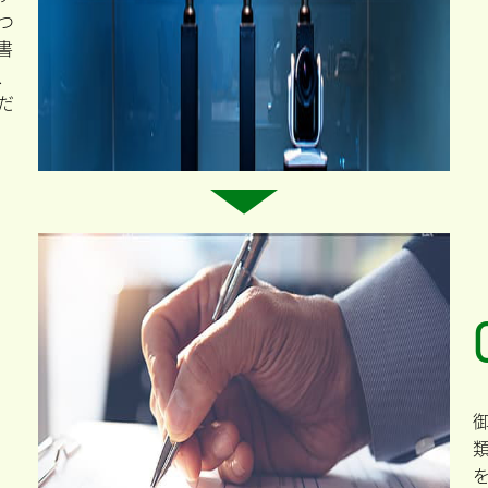
つ
書
、
だ