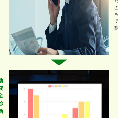
助
成
金
診
断