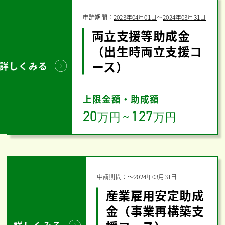
申請期間：
2023年04月01日
〜
2024年03月31日
両立支援等助成金
（出生時両立支援コ
ース）
詳しくみる
上限金額・助成額
20
127
万円
～
万円
申請期間：
〜
2024年03月31日
産業雇用安定助成
金（事業再構築支