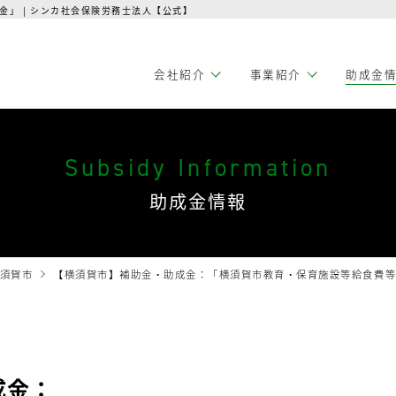
」 | シンカ社会保険労務士法人【公式】
会社紹介
事業紹介
助成金
Subsidy Information
助成金情報
須賀市
【横須賀市】補助金・助成金：「横須賀市教育・保育施設等給食費
成金：