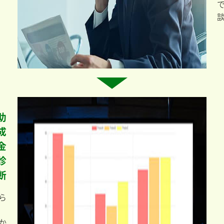
助
成
金
診
断
ら
か