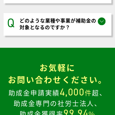
Q
どのような業種や事業が補助金の
対象となるのですか？
お気軽に
お問い合わせください。
4,000
助成金申請実績
件
超、
助成金専門の社労士法人、
99.94
助成金獲得率
%