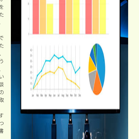
を
た
。
で
た
、
う
、
い
談
の
取
す
つ
書
、