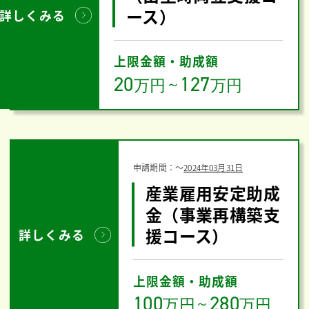
ース）
詳しくみる
上限金額・助成額
20
127
万円
～
万円
申請期間：
〜
2024年03月31日
産業雇用安定助成
金（事業再構築支
援コース）
詳しくみる
上限金額・助成額
100
280
万円
～
万円