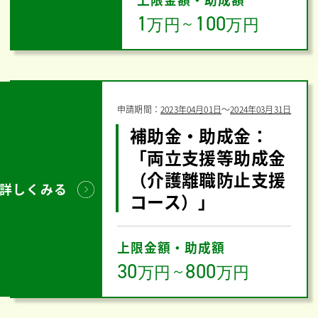
1
100
万円
～
万円
申請期間：
2023年04月01日
〜
2024年03月31日
補助金・助成金：
「両立支援等助成金
（介護離職防止支援
詳しくみる
コース）」
上限金額・助成額
30
800
万円
～
万円