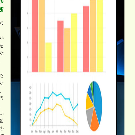
診
断
ら
か
を
た
。
で
た
、
う
、
い
談
の