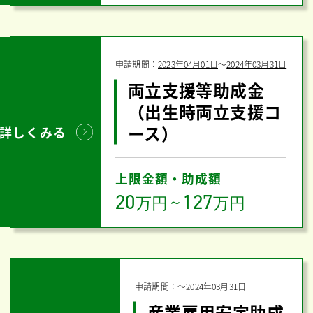
申請期間：
2023年04月01日
〜
2024年03月31日
両立支援等助成金
（出生時両立支援コ
ース）
詳しくみる
上限金額・助成額
20
127
万円
～
万円
申請期間：
〜
2024年03月31日
産業雇用安定助成