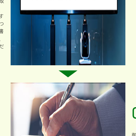
取
す
つ
書
、
だ