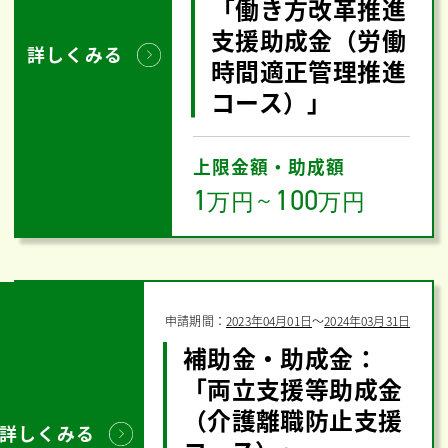
「働き方改革推進
支援助成金（労働
詳しくみる
時間適正管理推進
コース）」
上限金額・助成額
1
100
万円
～
万円
申請期間：
2023年04月01日
〜
2024年03月31日
補助金・助成金：
「両立支援等助成金
（介護離職防止支援
詳しくみる