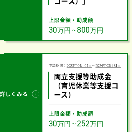
コース）」
上限金額・助成額
30
800
万円
～
万円
申請期間：
2023年04月01日
〜
2024年03月31日
両立支援等助成金
（育児休業等支援コ
ース）
詳しくみる
上限金額・助成額
30
252
万円
～
万円