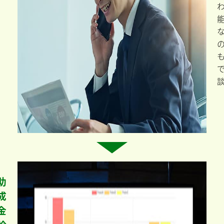
助
成
金