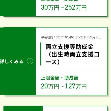
30
252
万円
～
万円
申請期間：
2023年04月01日
〜
2024年03月31日
両立支援等助成金
（出生時両立支援コ
ース）
詳しくみる
上限金額・助成額
20
127
万円
～
万円