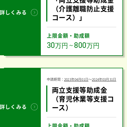
（介護離職防止支援
詳しくみる
コース）」
上限金額・助成額
30
800
万円
～
万円
申請期間：
2023年04月01日
〜
2024年03月31日
両立支援等助成金
（育児休業等支援コ
ース）
詳しくみる
上限金額・助成額