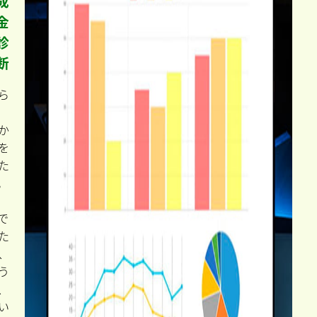
成
金
診
断
ら
か
を
た
。
で
た
、
う
、
い