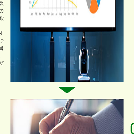
談
の
取
す
つ
書
、
だ