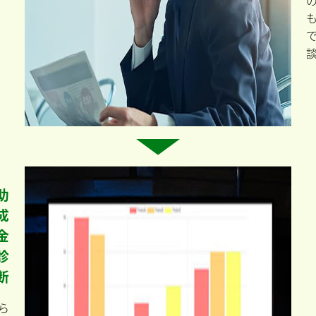
助
成
金
診
断
ら