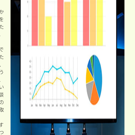
か
を
た
。
で
た
、
う
、
い
談
の
取
す
つ