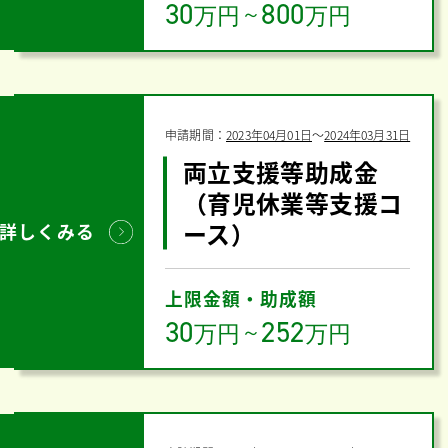
30
800
万円
～
万円
申請期間：
2023年04月01日
〜
2024年03月31日
両立支援等助成金
（育児休業等支援コ
ース）
詳しくみる
上限金額・助成額
30
252
万円
～
万円