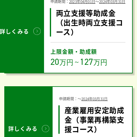
申請期間：
2023年04月01日
〜
2024年03月31日
両立支援等助成金
（出生時両立支援コ
ース）
詳しくみる
上限金額・助成額
20
127
万円
～
万円
申請期間：
〜
2024年03月31日
産業雇用安定助成
金（事業再構築支
援コース）
詳しくみる