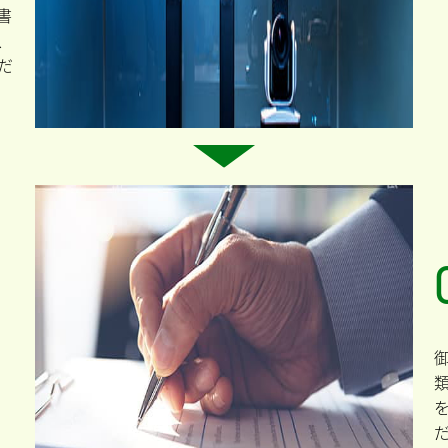
書
、
だ