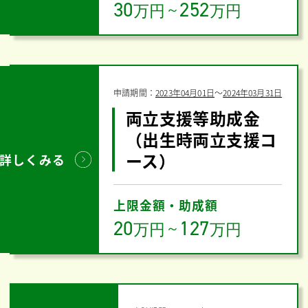
30
252
万円
～
万円
申請期間：
2023年04月01日
〜
2024年03月31日
両立支援等助成金
（出生時両立支援コ
ース）
詳しくみる
上限金額・助成額
20
127
万円
～
万円