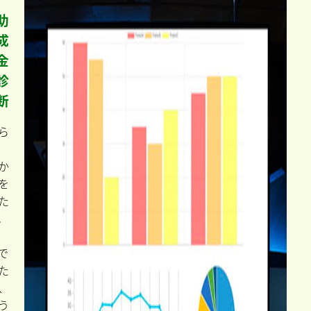
助
成
金
診
断
ら
か
を
た
。
で
た
、
う