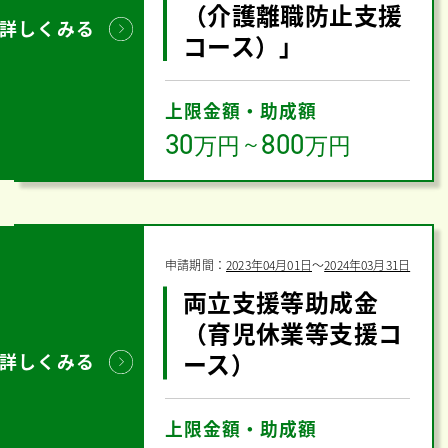
（介護離職防止支援
詳しくみる
コース）」
上限金額・助成額
30
800
万円
～
万円
申請期間：
2023年04月01日
〜
2024年03月31日
両立支援等助成金
（育児休業等支援コ
ース）
詳しくみる
上限金額・助成額