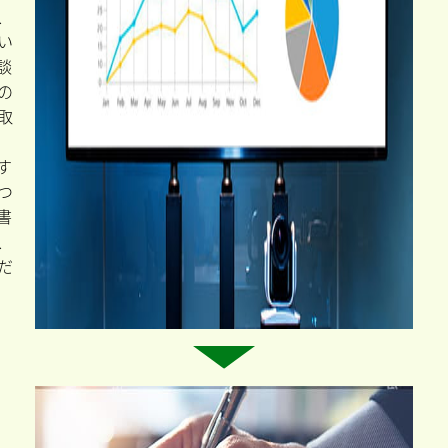
、
い
談
の
取
す
つ
書
、
だ