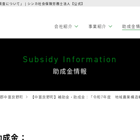
査について」 | シンカ社会保険労務士法人【公式】
会社紹介
事業紹介
助成金
Subsidy Information
助成金情報
郡中富良野町
【中富良野町】補助金・助成金：「令和7年度 地域農業構造
助成金：