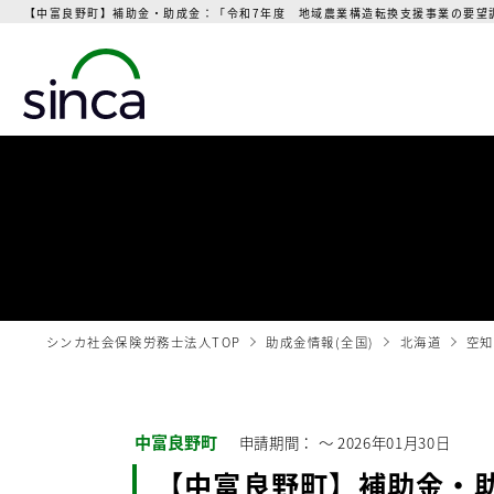
【中富良野町】補助金・助成金：「令和7年度 地域農業構造転換支援事業の要望調
シンカ社会保険労務士法人TOP
助成金情報(全国)
北海道
空知
中富良野町
申請期間： 〜
2026年01月30日
【中富良野町】補助金・