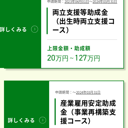
申請期間：
2023年04月01日
〜
2024年03月31日
両立支援等助成金
（出生時両立支援コ
ース）
詳しくみる
上限金額・助成額
20
127
万円
～
万円
申請期間：
〜
2024年03月31日
産業雇用安定助成
金（事業再構築支
援コース）
詳しくみる