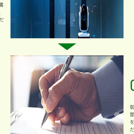
書
、
だ