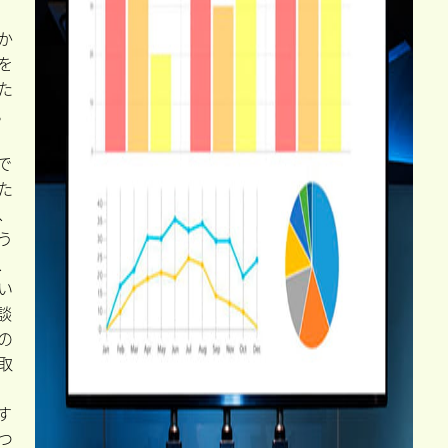
か
を
た
。
で
た
、
う
、
い
談
の
取
す
つ