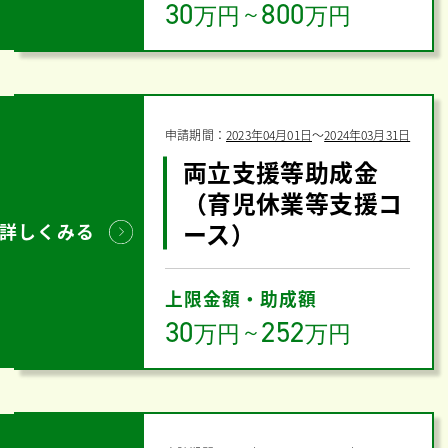
30
800
万円
～
万円
申請期間：
2023年04月01日
〜
2024年03月31日
両立支援等助成金
（育児休業等支援コ
ース）
詳しくみる
上限金額・助成額
30
252
万円
～
万円