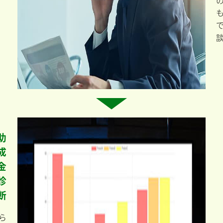
助
成
金
診
断
ら