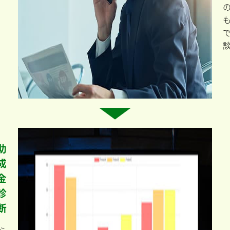
助
成
金
診
断