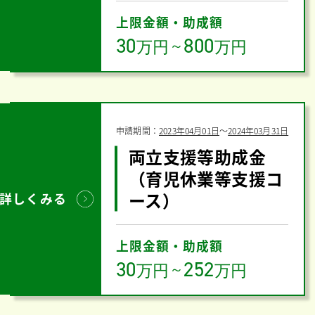
上限金額・助成額
30
800
万円
～
万円
申請期間：
2023年04月01日
〜
2024年03月31日
両立支援等助成金
（育児休業等支援コ
ース）
詳しくみる
上限金額・助成額
30
252
万円
～
万円