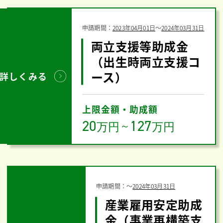
申請期間：
2023年04月01日
〜
2024年03月31日
両立支援等助成金
（出生時両立支援コ
ース）
詳しくみる
上限金額・助成額
20
127
万円
～
万円
申請期間：
〜
2024年03月31日
産業雇用安定助成
金（事業再構築支