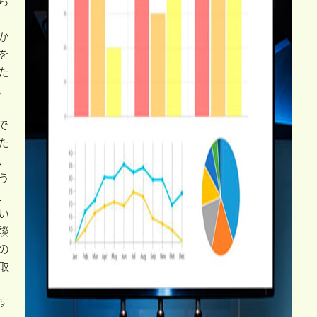
ら
か
を
た
。
で
た
、
う
、
い
談
の
取
す