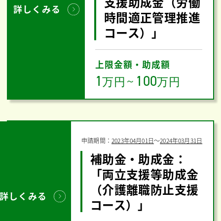
支援助成金（労働
詳しくみる
時間適正管理推進
コース）」
上限金額・助成額
1
100
万円
～
万円
申請期間：
2023年04月01日
〜
2024年03月31日
補助金・助成金：
「両立支援等助成金
（介護離職防止支援
詳しくみる
コース）」