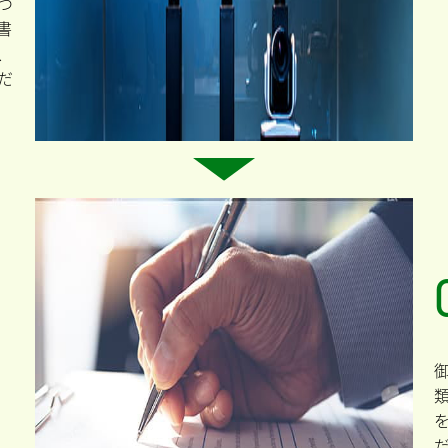
つ
書
、
だ