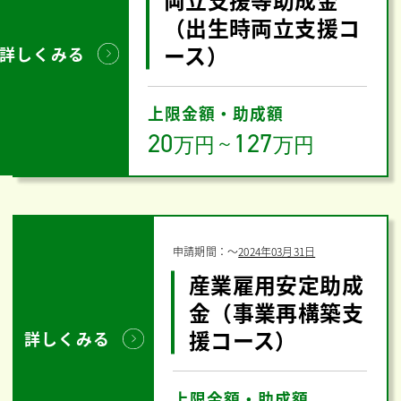
（出生時両立支援コ
ース）
詳しくみる
上限金額・助成額
20
127
万円
～
万円
申請期間：
〜
2024年03月31日
産業雇用安定助成
金（事業再構築支
援コース）
詳しくみる
上限金額・助成額