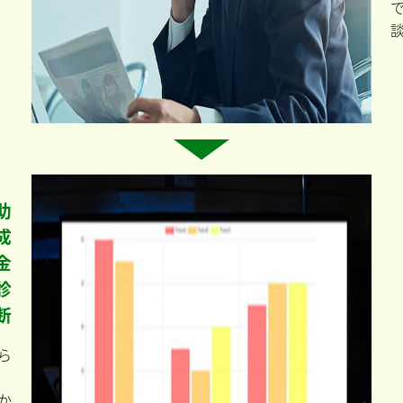
助
成
金
診
断
ら
か