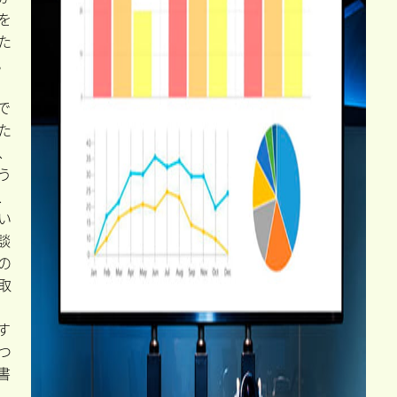
を
た
。
で
た
、
う
、
い
談
の
取
す
つ
書
、