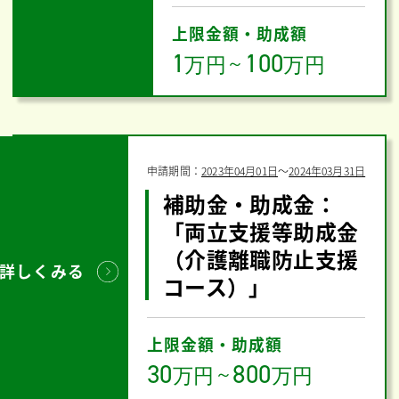
上限金額・助成額
1
100
万円
～
万円
申請期間：
2023年04月01日
〜
2024年03月31日
補助金・助成金：
「両立支援等助成金
（介護離職防止支援
詳しくみる
コース）」
上限金額・助成額
30
800
万円
～
万円