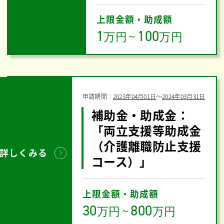
上限金額・助成額
1
100
万円
～
万円
申請期間：
2023年04月01日
〜
2024年03月31日
補助金・助成金：
「両立支援等助成金
（介護離職防止支援
詳しくみる
コース）」
上限金額・助成額
30
800
万円
～
万円