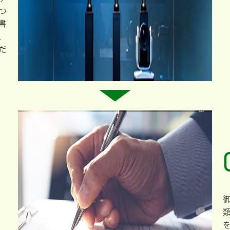
つ
書
、
だ