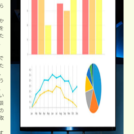
ら
か
を
た
。
で
た
、
う
、
い
談
の
取
す