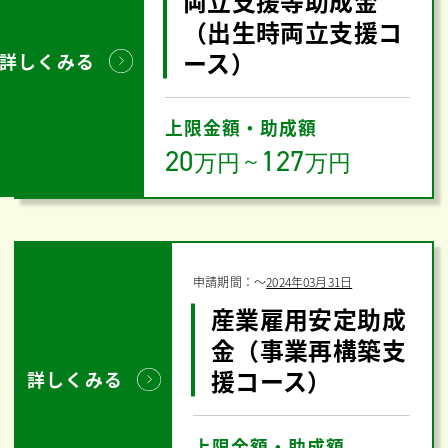
両立支援等助成金
（出生時両立支援コ
ース）
詳しくみる
上限金額・助成額
20
127
万円
～
万円
申請期間：
〜
2024年03月31日
産業雇用安定助成
金（事業再構築支
援コース）
詳しくみる
上限金額・助成額