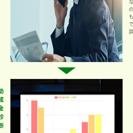
助
成
金
診
断