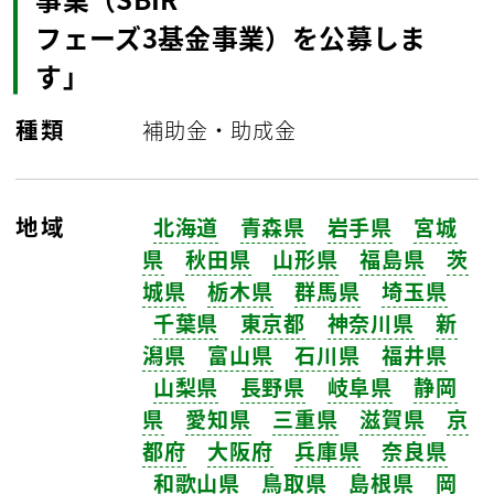
フェーズ3基金事業）を公募しま
す」
種類
補助金・助成金
地域
北海道
青森県
岩手県
宮城
県
秋田県
山形県
福島県
茨
城県
栃木県
群馬県
埼玉県
千葉県
東京都
神奈川県
新
潟県
富山県
石川県
福井県
山梨県
長野県
岐阜県
静岡
県
愛知県
三重県
滋賀県
京
都府
大阪府
兵庫県
奈良県
和歌山県
鳥取県
島根県
岡