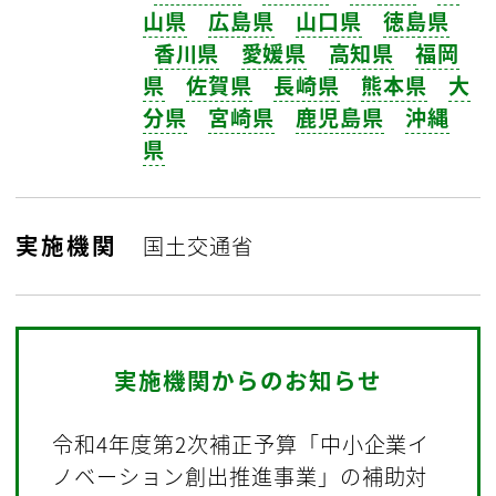
山県
広島県
山口県
徳島県
香川県
愛媛県
高知県
福岡
県
佐賀県
長崎県
熊本県
大
分県
宮崎県
鹿児島県
沖縄
県
実施機関
国土交通省
実施機関からのお知らせ
令和4年度第2次補正予算「中小企業イ
ノベーション創出推進事業」の補助対