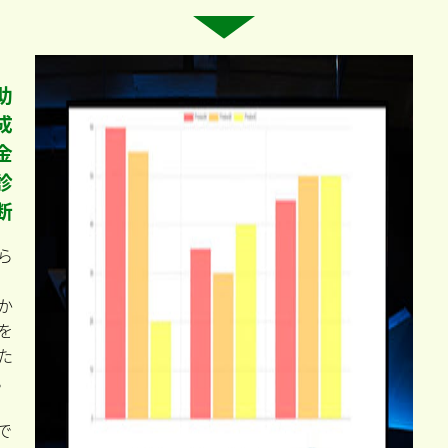
助
成
金
診
断
ら
か
を
た
。
で