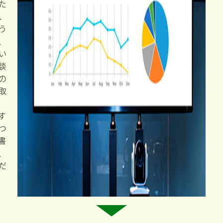
た
、
う
、
い
談
の
取
す
つ
書
、
だ