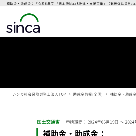
補助金・助成金：「令和6年度 「日本版MaaS推進・支援事業」（観光促進型Maa
シンカ社会保険労務士法人TOP
助成金情報(全国)
補助金・助成金
国土交通省
申請期間：
2024年06月19日
〜
202
補助金・助成金：