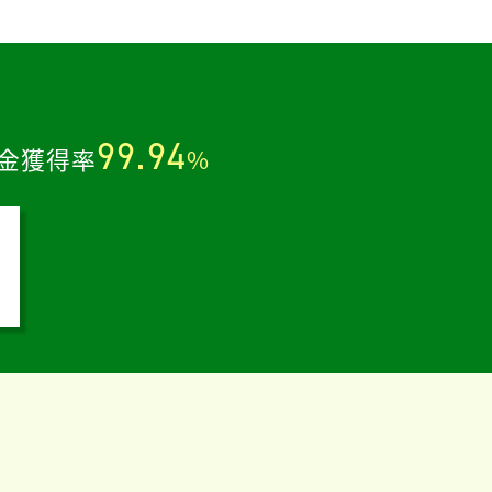
。
99.94
金獲得率
%