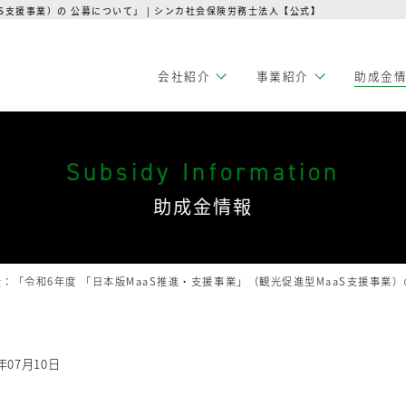
S支援事業）の 公募について」 | シンカ社会保険労務士法人【公式】
会社紹介
事業紹介
助成金
Subsidy Information
助成金情報
：「令和6年度 「日本版MaaS推進・支援事業」（観光促進型MaaS支援事業）
4年07月10日