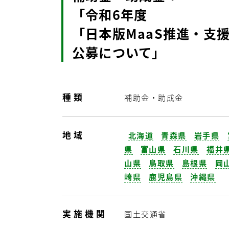
「令和6年度
「日本版MaaS推進・支
公募について」
種類
補助金・助成金
地域
北海道
青森県
岩手県
県
富山県
石川県
福井
山県
鳥取県
島根県
岡
崎県
鹿児島県
沖縄県
実施機関
国土交通省