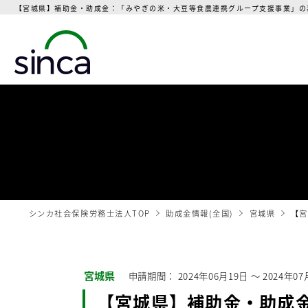
【宮城県】補助金・助成金：「みやぎの米・大豆等食農連携グループ支援事業」の募
シンカ社会保険労務士法人TOP
助成金情報(全国)
宮城県
【宮
宮城県
申請期間：
2024年06月19日
〜
2024年07
【宮城県】補助金・助成