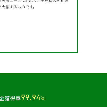
実需者ニーズに対応した生産拡大を推進
を支援するものです。
。
99.94
金獲得率
%