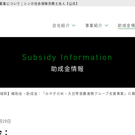
集について | シンカ社会保険労務士法人【公式】
会社紹介
事業紹介
助成金
Subsidy Information
助成金情報
城県】補助金・助成金：「みやぎの米・大豆等食農連携グループ支援事業」の
月19日
金：