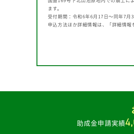
国道169号下北山池原地内での崩土
ます。
受付期間：令和6年6月17日～同年7月
申込方法ほか詳細情報は、「詳細情報
4
助成金申請実績