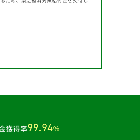
するため、緊急経済対策給付金を交付し
。
99.94
金獲得率
%