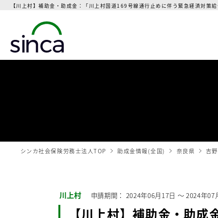
【川上村】補助金・助成金：「川上村国道169号線通行止めに伴う緊急経済対策給
シンカ社会保険労務士法人TOP
助成金情報(全国)
奈良県
吉野
川上村
申請期間：
2024年06月17日
〜
2024年07
【川上村】補助金・助成