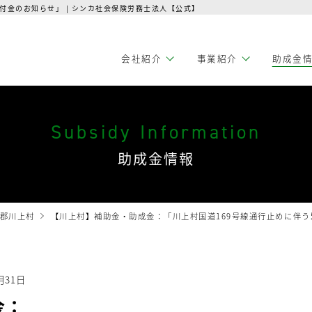
付金のお知らせ」 | シンカ社会保険労務士法人【公式】
会社紹介
事業紹介
助成金
Subsidy Information
助成金情報
郡川上村
【川上村】補助金・助成金：「川上村国道169号線通行止めに伴
月31日
金：