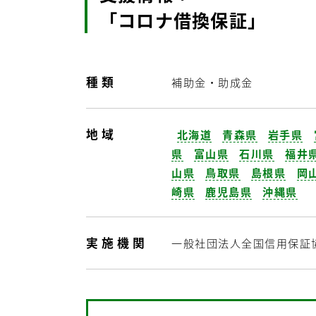
「コロナ借換保証」
種類
補助金・助成金
地域
北海道
青森県
岩手県
県
富山県
石川県
福井
山県
鳥取県
島根県
岡
崎県
鹿児島県
沖縄県
実施機関
一般社団法人全国信用保証