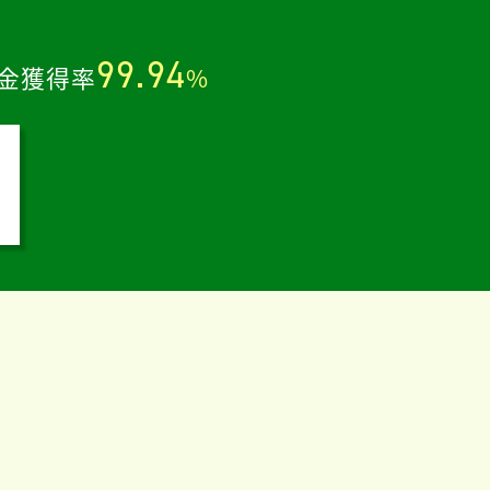
。
99.94
金獲得率
%