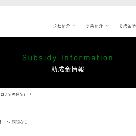
会社紹介
事業紹介
助成金
Subsidy Information
助成金情報
コロナ借換保証」
： 〜
期限なし