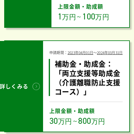
上限金額・助成額
1
100
万円
～
万円
申請期間：
2023年04月01日
〜
2024年03月31日
補助金・助成金：
「両立支援等助成金
（介護離職防止支援
詳しくみる
コース）」
上限金額・助成額
30
800
万円
～
万円