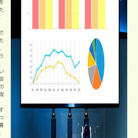
を
た
。
で
た
、
う
、
い
談
の
取
す
つ
書
、