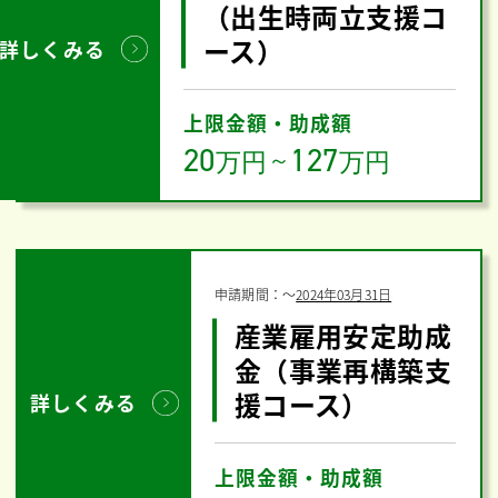
（出生時両立支援コ
ース）
詳しくみる
上限金額・助成額
20
127
万円
～
万円
申請期間：
〜
2024年03月31日
産業雇用安定助成
金（事業再構築支
援コース）
詳しくみる
上限金額・助成額