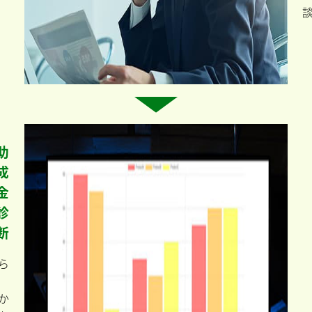
助
成
金
診
断
ら
か