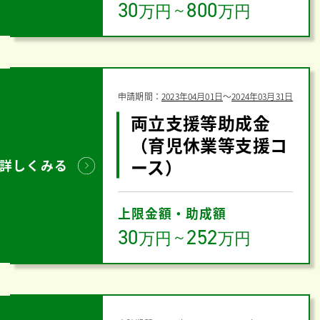
30
800
万円
～
万円
申請期間：
2023年04月01日
〜
2024年03月31日
両立支援等助成金
（育児休業等支援コ
ース）
詳しくみる
上限金額・助成額
30
252
万円
～
万円