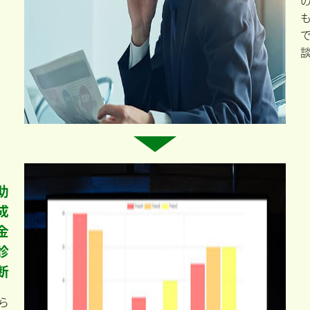
助
成
金
診
断
ら