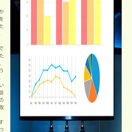
か
を
た
。
で
た
、
う
、
い
談
の
取
す
つ