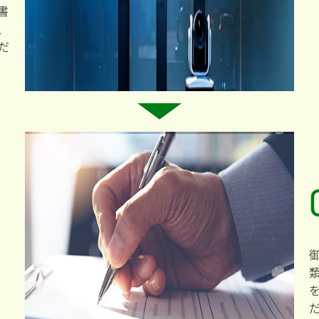
書
、
だ