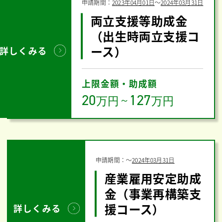
申請期間：
2023年04月01日
〜
2024年03月31日
両立支援等助成金
（出生時両立支援コ
ース）
詳しくみる
上限金額・助成額
20
127
万円
～
万円
申請期間：
〜
2024年03月31日
産業雇用安定助成
金（事業再構築支
援コース）
詳しくみる