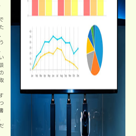
。
で
た
、
う
、
い
談
の
取
す
つ
書
、
だ