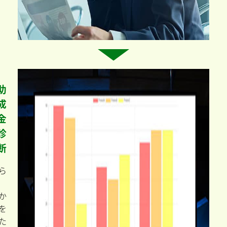
助
成
金
診
断
ら
か
を
た