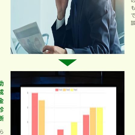
助
成
金
診
断
ら