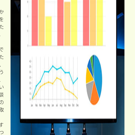
か
を
た
。
で
た
、
う
、
い
談
の
取
す
つ