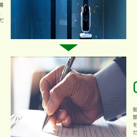
書
、
だ