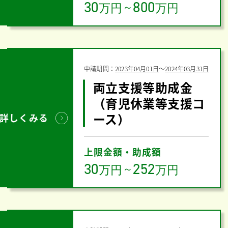
30
800
万円
～
万円
申請期間：
2023年04月01日
〜
2024年03月31日
両立支援等助成金
（育児休業等支援コ
ース）
詳しくみる
上限金額・助成額
30
252
万円
～
万円