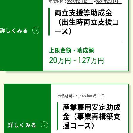
申請期間：
2023年04月01日
〜
2024年03月31日
両立支援等助成金
（出生時両立支援コ
ース）
詳しくみる
上限金額・助成額
20
127
万円
～
万円
申請期間：
〜
2024年03月31日
産業雇用安定助成
金（事業再構築支
援コース）
詳しくみる