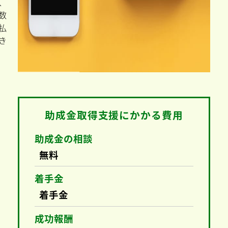
助
成
金
手
数
料
の
支
払
い
、
数
払