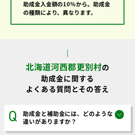
き
助成金取得支援にかかる費用
助成金の相談
無料
着手金
着手金
成功報酬
助成金入金額の10%から。助成金
の種類により、異なります。