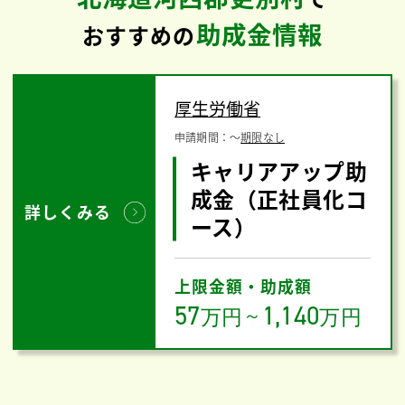
助成金情報
おすすめの
厚生労働省
申請期間：
〜
期限なし
キャリアアップ助
成金（正社員化コ
詳しくみる
ース）
上限金額・助成額
57
1,140
万円
～
万円