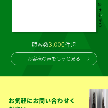
弊社
に合
わせ
た提
案を
して
いた
だけ
るの
で、
感謝
して
いま
す。
続
き
を