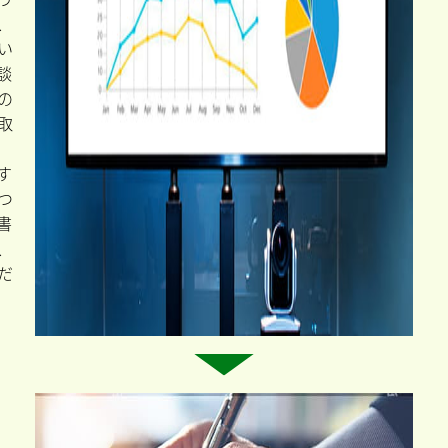
金
診
断
ら
か
を
た
。
で
た
、
う
、
い