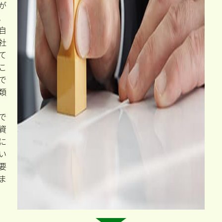
の
支
給
申
請
支
は
め
り
限
と
な
す
が
。
自