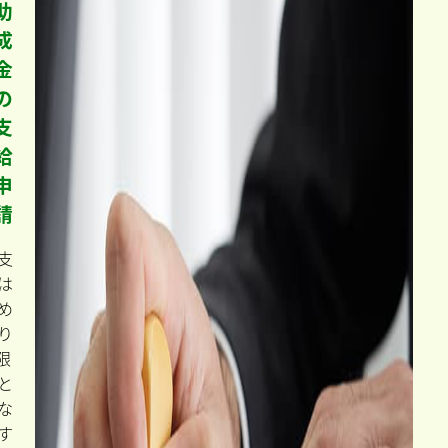
助
成
金