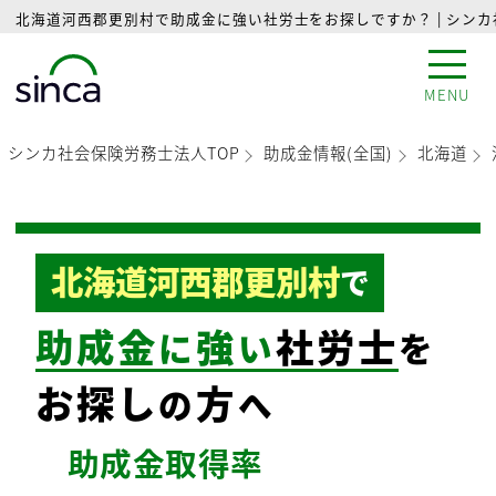
北海道河西郡更別村で助成金に強い社労士をお探しですか？ | シン
MENU
シンカ社会保険労務士法人TOP
助成金情報(全国)
北海道
北海道河西郡更別村
で
助成金
強
社労士
に
い
を
お探し
方
の
へ
助成金
取得率