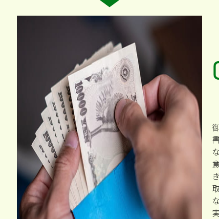
社
て
こ
で
類
で
資
に
い
要
ま