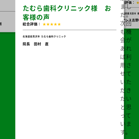
ても
らい
助か
って
ious
Nex
いま
株式会
す。
クリニッ
Messe
ま
様の声
株式会社オアシスJ お客様の
客様の
た、
声
総合評価：
タイ
ック
総合評価：
★★★★★
ムリ
東京都
株式会社BE 
代表取締役
ーな
鹿児島県鹿児島市
株式会社オアシスJ
情報
オアシス吉野保育園 園長山下純也
も教
えて
もら
い、