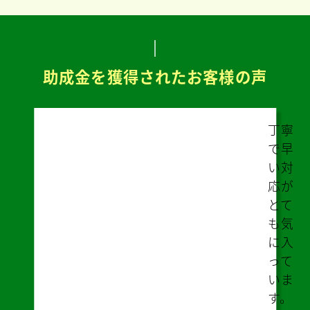
助成金を獲得されたお客様の声
遠方
のた
め不
安な
部分
があ
りま
した
が、
ズー