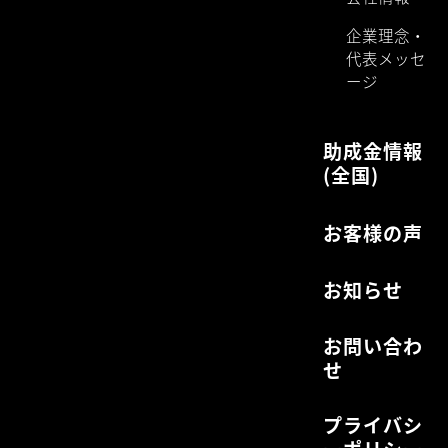
久松ビル3階
雇用保険・
労働保険手
続き代行・
労務相談・
就業規則の
作成
コンサルテ
ィング
企業型ＤＣ
設置支援
会社紹介
会社情報
企業理念・
代表メッセ