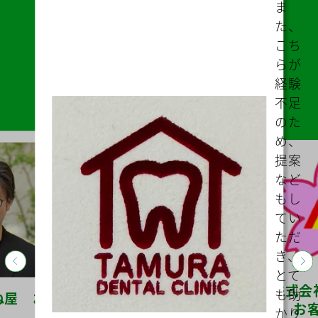
ム等
によ
り説
明・
打ち
合わ
せな
どス
ムー
ズに
助成
金の
的確
なア
ドバ
イス
をし