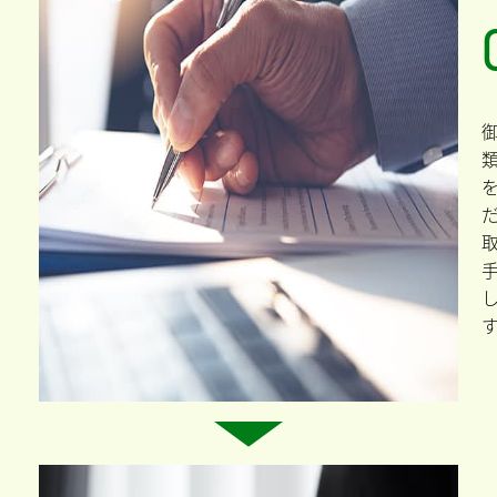
談
の
取
す
つ
書
、
だ