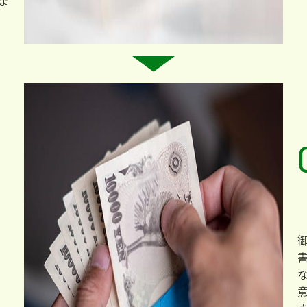
す
が
。
自
社
て
こ
で
類
で
資
に
い
要
ま