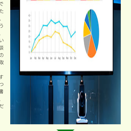
助
成
金
診
断
ら
か
を
た
。
で
た
、