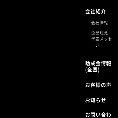
シンカ社会保険労務士法人
助成金取得
〒103-0005
支援
東京都中央区日本橋久松町10-10
給与計算・
久松ビル3階
雇用保険・
労働保険手
続き代行・
労務相談・
就業規則の
作成
コンサルテ
ィング
企業型ＤＣ
設置支援
会社紹介