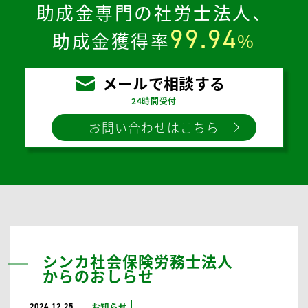
Q
どのような業種や事業が補助金の
対象となるのですか？
お気軽に
お問い合わせください。
4,000
助成金申請実績
件
超、
助成金専門の社労士法人、
99.94
助成金獲得率
%