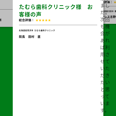
ても
らい
助か
って
ious
Nex
いま
株式会
す。
クリニッ
Messe
ま
様の声
株式会社オアシスJ お客様の
客様の
た、
声
総合評価：
タイ
ック
総合評価：
★★★★★
ムリ
東京都
株式会社BE 
代表取締役
ーな
鹿児島県鹿児島市
株式会社オアシスJ
情報
オアシス吉野保育園 園長山下純也
も教
えて
もら
い、