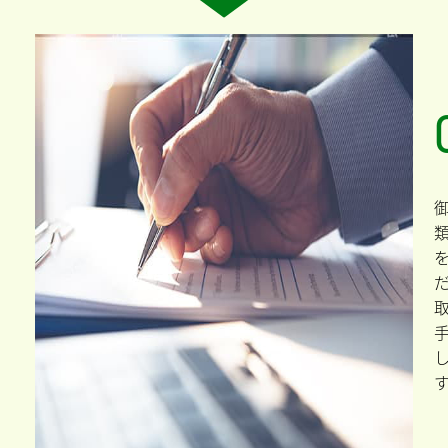
う
、
い
談
の
取
す
つ
書
、
だ