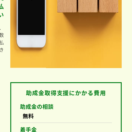
助
成
金
手
数
料
の
支
払
い