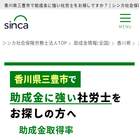
香川県三豊市で助成金に強い社労士をお探しですか？ | シンカ社会
MENU
シンカ社会保険労務士法人TOP
助成金情報(全国)
香川県
香川県三豊市
で
助成金
強
社労士
に
い
を
お探し
方
の
へ
助成金
取得率