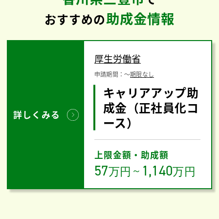
助成金情報
おすすめの
厚生労働省
申請期間：
〜
期限なし
キャリアアップ助
成金（正社員化コ
詳しくみる
ース）
上限金額・助成額
57
1,140
万円
～
万円