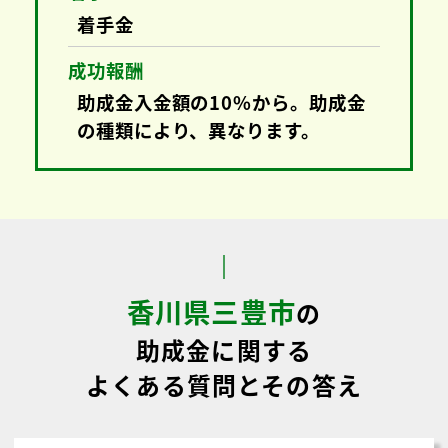
、
数
払
き
助成金取得支援にかかる費用
助成金の相談
無料
着手金
着手金
成功報酬