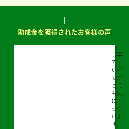
助成金を獲得されたお客様の声
遠方
のた
め不
安な
部分
があ
りま
した
が、
ズー