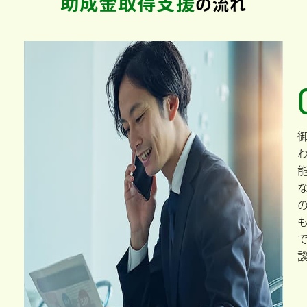
香川県三豊市
の
助成金・補助金
現在、三豊市の独自の助成金は
ありません
助成金取得支援
の流れ