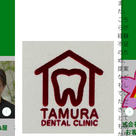
ム等
によ
り説
明・
打ち
合わ
せな
どス
ムー
ズに
助成
金の
的確
なア
ドバ
イス
をし