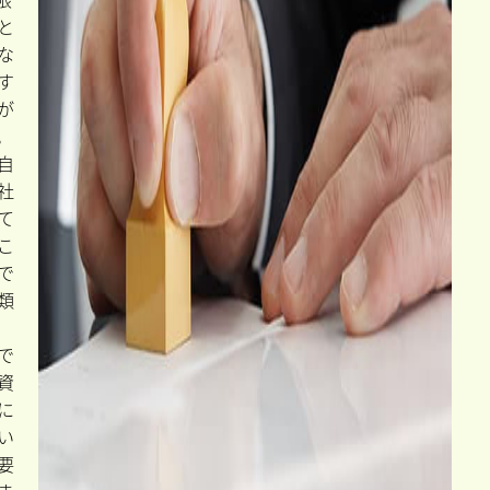
助
成
金
の
支
給
申
請
支
は
め
り
限
と
な