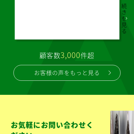
弊社
に合
わせ
た提
案を
して
いた
だけ
るの
で、
感謝
して
いま
す。
続
き
を