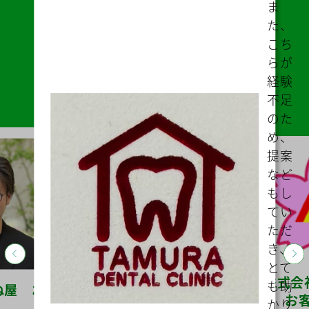
ム
に
り
明
打
合
せ
ど
ム
ズ
助
金
的
な
ド
イ
を