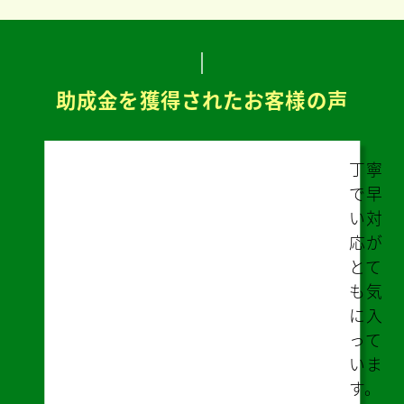
助成金を獲得されたお客様の声
遠
の
め
安
部
が
り
し
が
ズ