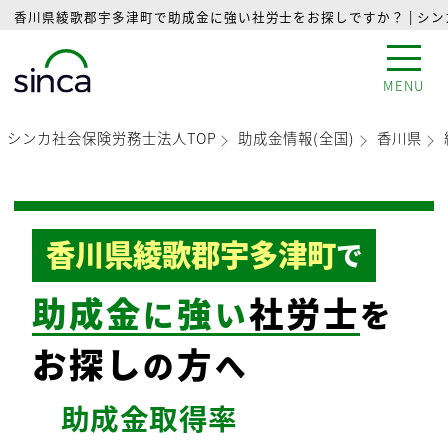
香川県綾歌郡宇多津町で助成金に強い社労士をお探しですか？ | シ
MENU
シンカ社会保険労務士法人TOP
助成金情報(全国)
香川県
香川県綾歌郡宇多津町
で
助成金
強
社労士
に
い
を
お探し
方
の
へ
助成金
取得率