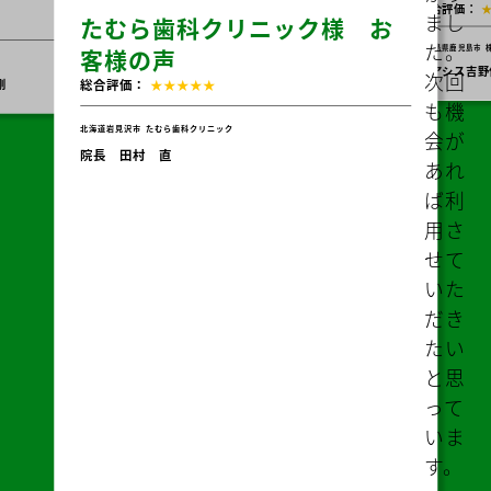
て
ら
助
っ
ious
Nex
い
株
す
歯科クリニッ
Me
ま
お客様の声
株式会社オアシスJ お客様の
客
た
★★★★
声
総合
タ
歯科クリニック
総合評価：
★★★★★
ム
直
東京都
株
代表
ー
鹿児島県鹿児島市
株式会社オアシスJ
情
オアシス吉野保育園 園長山下純也
も
え
も
い