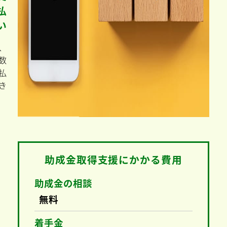
助
成
金
手
数
料
の
支
払
い