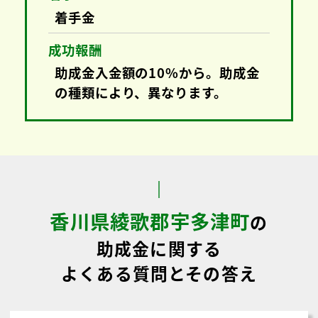
、
数
払
き
助成金取得支援にかかる費用
助成金の相談
無料
着手金
着手金
成功報酬