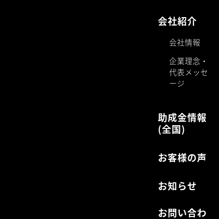
シンカ社会保険労務士法人
助成金取得
〒103-0005
支援
東京都中央区日本橋久松町10-10
給与計算・
久松ビル3階
雇用保険・
労働保険手
続き代行・
労務相談・
就業規則の
作成
コンサルテ
ィング
企業型ＤＣ
設置支援
会社紹介