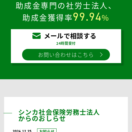
Q
どのような業種や事業が補助金の
対象となるのですか？
お気軽に
お問い合わせください。
4,000
助成金申請実績
件
超、
助成金専門の社労士法人、
99.94
助成金獲得率
%