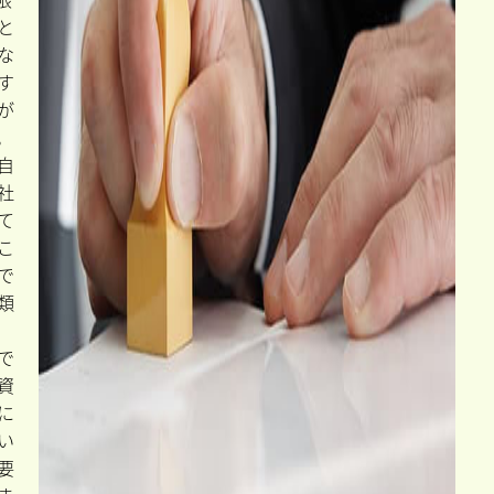
助
成
金
の
支
給
申
請
支
は
め
り
限
と
な