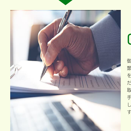
う
、
い
談
の
取
す
つ
書
、
だ