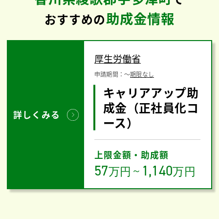
助成金情報
おすすめの
厚生労働省
申請期間：
〜
期限なし
キャリアアップ助
成金（正社員化コ
詳しくみる
ース）
上限金額・助成額
57
1,140
万円
～
万円