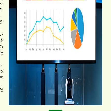
助
成
金
診
断
ら
か
を
た
。
で
た
、