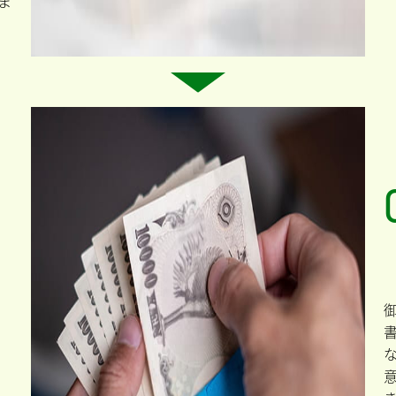
す
が
。
自
社
て
こ
で
類
で
資
に
い
要
ま