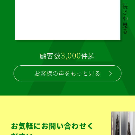
弊
に
わ
た
案
し
い
だ
る
で
感
し
い
す